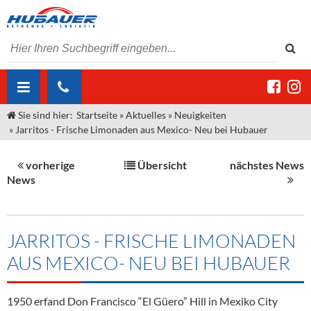
Sie sind hier:
Startseite
»
Aktuelles
»
Neuigkeiten
ÜBER UNS
»
Jarritos - Frische Limonaden aus Mexico- Neu bei Hubauer
AKTUELLES
Jobs
vorherige
Übersicht
nächstes News
MARKEN & PRODUKTE
Unser Liefergebiet
Angebote Gastronomie & Großhandel
News
Gastronomie
DIENSTLEISTUNGEN
Unser Team
Innovation - Die Neue Art des Bierzapfens
Weine & Schaumwein
"DroughtMaster"
Großhandel
Kontakt
Sirup
Kommisionskauf & Lieferbedingungen
JARRITOS - FRISCHE LIMONADEN
AUS MEXICO- NEU BEI HUBAUER
Neuigkeiten
Spirituosen
Fremddienstleistungen
Termine
Bier
1950 erfand Don Francisco “El Güero” Hill in Mexiko City