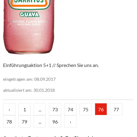
Einführungsaktion 5+1 // Sprechen Sie uns an.
eingetragen am: 08.09.2017
aktualisiert am: 30.01.2018
‹
1
...
73
74
75
76
77
78
79
...
96
›