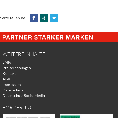
Seite teilen bei:
Share
Share
Tweet
@
@
@
Facebook
Xing
Twitter
WEITERE INHALTE
LMIV
Preiserhöhungen
Kontakt
AGB
Impressum
Datenschutz
Datenschutz Social Media
FÖRDERUNG