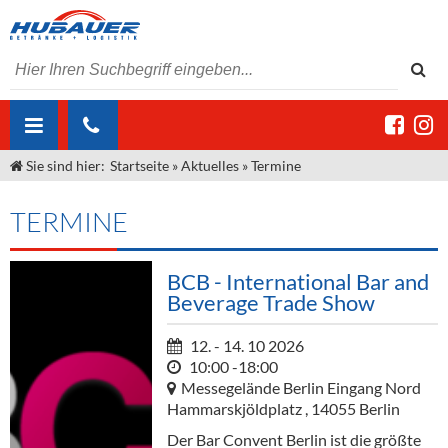
Sie sind hier:
Startseite
»
Aktuelles
»
Termine
ÜBER UNS
AKTUELLES
Jobs
TERMINE
MARKEN & PRODUKTE
Unser Liefergebiet
Angebote Gastronomie & Großhandel
BCB - International Bar and
Gastronomie
DIENSTLEISTUNGEN
Unser Team
Innovation - Die Neue Art des Bierzapfens
Weine & Schaumwein
Beverage Trade Show
"DroughtMaster"
Großhandel
Kontakt
Sirup
Kommisionskauf & Lieferbedingungen
12. - 14. 10 2026
10:00 -18:00
Neuigkeiten
Spirituosen
Fremddienstleistungen
Messegelände Berlin Eingang Nord
Hammarskjöldplatz
,
14055
Berlin
Termine
Bier
Der Bar Convent Berlin ist die größte