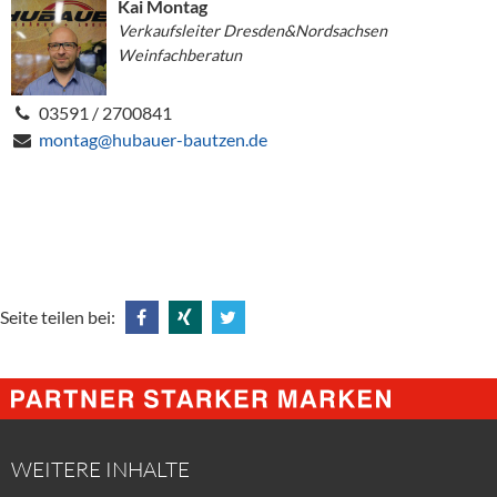
Kai Montag
Verkaufsleiter Dresden&Nordsachsen
Weinfachberatun
03591 / 2700841
montag@hubauer-bautzen.de
Seite teilen bei:
Share
Share
Tweet
@
@
@
Facebook
Xing
Twitter
WEITERE INHALTE