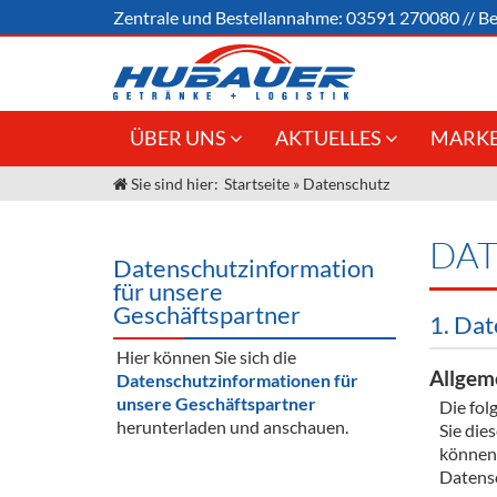
Zentrale und
Bestellannahme:
03591 270080
//
Be
ÜBER UNS
AKTUELLES
MARKE
Sie sind hier:
Startseite
»
Datenschutz
Jobs
Angebote Gastronomie &
Weine &
Großhandel
Unser Liefergebiet
Sirup
DA
Innovation - Die Neue Art des
Datenschutzinformation
Unser Team
Bierzapfens "DroughtMaster"
Spirituos
für unsere
Geschäftspartner
1. Dat
Kontakt
Fassbier + Zubehör
Neuigkeiten
Bier
Hier können Sie sich die
Termine
Alkoholf
Allgem
Datenschutzinformationen für
unsere Geschäftspartner
Die fol
Öle & Kü
herunterladen und anschauen.
Sie die
können.
Kaffee
Datensc