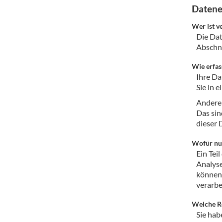
Datene
Barzubeh
Wer ist v
Ausschankwagen
Equipme
Die Dat
Abschni
Gläser
Verpack
Wie erfas
Kühlanhänger
Hygienear
Ihre Da
Sie in 
Theken + Zubehör
Andere 
Das sin
dieser 
Wofür nut
Ein Tei
Analyse
können,
verarbe
Welche Re
Sie hab