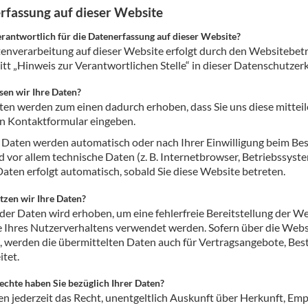
rfassung auf dieser Website
ör
erantwortlich für die Datenerfassung auf dieser Website?
nt
enverarbeitung auf dieser Website erfolgt durch den Websitebet
tt „Hinweis zur Verantwortlichen Stelle“ in dieser Datenschutze
ung
sen wir Ihre Daten?
tikel & Desinfektion
ten werden zum einen dadurch erhoben, dass Sie uns diese mitteilen
ein Kontaktformular eingeben.
Daten werden automatisch oder nach Ihrer Einwilligung beim Bes
d vor allem technische Daten (z. B. Internetbrowser, Betriebssyste
Daten erfolgt automatisch, sobald Sie diese Website betreten.
zen wir Ihre Daten?
l der Daten wird erhoben, um eine fehlerfreie Bereitstellung der 
 Ihres Nutzerverhaltens verwendet werden. Sofern über die Web
 werden die übermittelten Daten auch für Vertragsangebote, Bes
itet.
chte haben Sie bezüglich Ihrer Daten?
en jederzeit das Recht, unentgeltlich Auskunft über Herkunft, Em