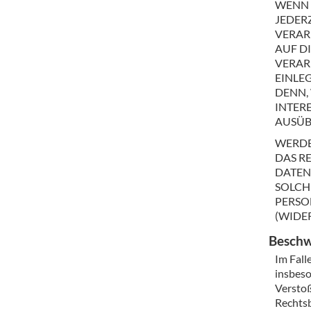
WENN D
JEDERZ
VERAR
AUF D
VERAR
EINLE
DENN,
INTER
AUSÜB
WERDE
DAS R
DATEN
SOLCH
PERSO
(WIDER
Beschw
Im Fall
insbeso
Verstoß
Rechtsb