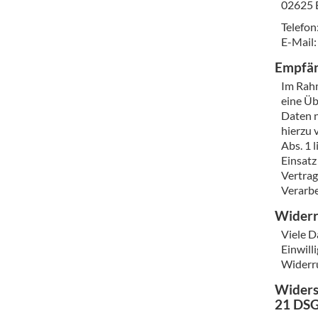
02625 
Telefon
E-Mail:
Empfän
Im Rahm
eine Üb
Daten n
hierzu 
Abs. 1 
Einsatz
Vertrag
Verarbe
Widerr
Viele D
Einwill
Widerru
Widers
21 DS