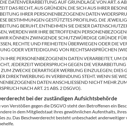
IE DATENVERARBEITUNG AUF GRUNDLAGE VON ART. 6 ABS. 1
EIT DAS RECHT, AUS GRÜNDEN, DIE SICH AUS IHRER BESO
BEITUNG IHRER PERSONENBEZOGENEN DATEN WIDERSPRUCH
IESE BESTIMMUNGEN GESTÜTZTES PROFILING. DIE JEWEILI
BEITUNG BERUHT, ENTNEHMEN SIE DIESER DATENSCHUTZ
GEN, WERDEN WIR IHRE BETROFFENEN PERSONENBEZOGENEN
 WIR KÖNNEN ZWINGENDE SCHUTZWÜRDIGE GRÜNDE FÜR D
ESSEN, RECHTE UND FREIHEITEN ÜBERWIEGEN ODER DIE 
UNG ODER VERTEIDIGUNG VON RECHTSANSPRÜCHEN (WIDER
N IHRE PERSONENBEZOGENEN DATEN VERARBEITET, UM DI
ECHT, JEDERZEIT WIDERSPRUCH GEGEN DIE VERARBEITUN
 ZUM ZWECKE DERARTIGER WERBUNG EINZULEGEN; DIES GIL
ER DIREKTWERBUNG IN VERBINDUNG STEHT. WENN SIE WI
NENBEZOGENEN DATEN ANSCHLIESSEND NICHT MEHR ZU
SPRUCH NACH ART. 21 ABS. 2 DSGVO).
erde­recht bei der zuständigen Aufsichts­behörde
e von Verstößen gegen die DSGVO steht den Betroffenen ein Besc
ndere in dem Mitgliedstaat ihres gewöhnlichen Aufenthalts, ihre
es zu. Das Beschwerderecht besteht unbeschadet anderweitiger ve
ehelfe.