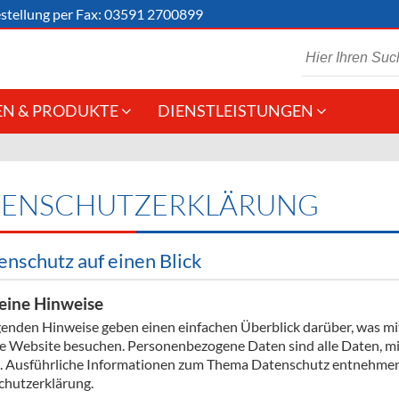
stellung
per Fax: 03591 2700899
N & PRODUKTE
DIENSTLEISTUNGEN
 Schaumwein
Gastronomie
Kommisionskauf &
Lieferbedingungen
Großhandel
TENSCHUTZERKLÄRUNG
Fremddienstleistungen
en
enschutz auf einen Blick
reie Getränke
eine Hinweise
genden Hinweise geben einen einfachen Überblick darüber, was m
chenartikel
se Website besuchen. Personenbezogene Daten sind alle Daten, mit
 Ausführliche Informationen zum Thema Datenschutz entnehmen S
hutzerklärung.