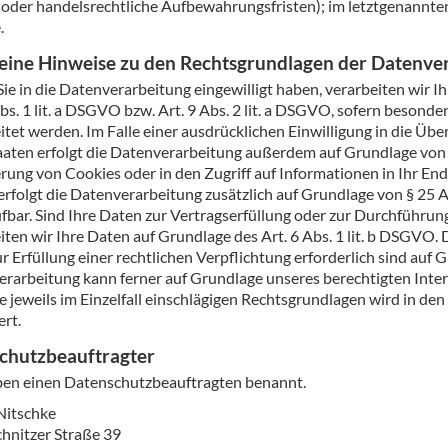
 oder handelsrechtliche Aufbewahrungsfristen); im letztgenannten 
.
eine Hinweise zu den Rechtsgrundlagen der Datenver
Sie in die Datenverarbeitung eingewilligt haben, verarbeiten wi
Abs. 1 lit. a DSGVO bzw. Art. 9 Abs. 2 lit. a DSGVO, sofern beson
itet werden. Im Falle einer ausdrücklichen Einwilligung in die Ü
aaten erfolgt die Datenverarbeitung außerdem auf Grundlage von Ar
rung von Cookies oder in den Zugriff auf Informationen in Ihr Endge
erfolgt die Datenverarbeitung zusätzlich auf Grundlage von § 25 A
fbar. Sind Ihre Daten zur Vertragserfüllung oder zur Durchführu
iten wir Ihre Daten auf Grundlage des Art. 6 Abs. 1 lit. b DSGVO.
ur Erfüllung einer rechtlichen Verpflichtung erforderlich sind auf G
rarbeitung kann ferner auf Grundlage unseres berechtigten Interes
e jeweils im Einzelfall einschlägigen Rechtsgrundlagen wird in d
ert.
chutz­beauftragter
en einen Datenschutzbeauftragten benannt.
Nitschke
hnitzer Straße 39