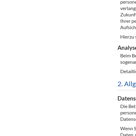
persone
verlang
Zukunft
Ihrer p
Aufsich
Hierzu 
Analyse
Beim Be
sogena
Detaill
2. All
Datens
Die Bet
persone
Datensc
Wenn S
Daten, 