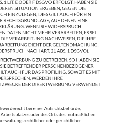
 LIT. E ODER F DSGVO ERFOLGT, HABEN SIE
NDEREN SITUATION ERGEBEN, GEGEN DIE
 EINZULEGEN; DIES GILT AUCH FÜR EIN
GE RECHTSGRUNDLAGE, AUF DENEN EINE
ERKLÄRUNG. WENN SIE WIDERSPRUCH
 DATEN NICHT MEHR VERARBEITEN, ES SEI
IE VERARBEITUNG NACHWEISEN, DIE IHRE
VERARBEITUNG DIENT DER GELTENDMACHUNG,
SPRUCH NACH ART. 21 ABS. 1 DSGVO).
REKTWERBUNG ZU BETREIBEN, SO HABEN SIE
G SIE BETREFFENDER PERSONENBEZOGENER
T AUCH FÜR DAS PROFILING, SOWEIT ES MIT
DERSPRECHEN, WERDEN IHRE
M ZWECKE DER DIREKTWERBUNG VERWENDET
hwerderecht bei einer Aufsichtsbehörde,
s Arbeitsplatzes oder des Orts des mutmaßlichen
rwaltungsrechtlicher oder gerichtlicher