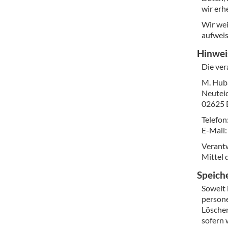
wir erh
Wir wei
aufweis
Hinweis
Die ver
M. Hub
Neuteic
02625 
Telefon
E-Mail
Verantw
Mittel 
Speich
Soweit 
persone
Löscher
sofern 