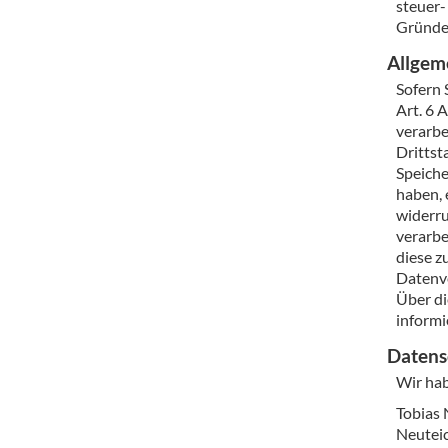
steuer-
Gründe
Allgem
Sofern 
Art. 6 
verarbe
Drittst
Speiche
haben, 
widerru
verarbe
diese z
Datenve
Über di
informi
Datens
Wir hab
Tobias 
Neuteic