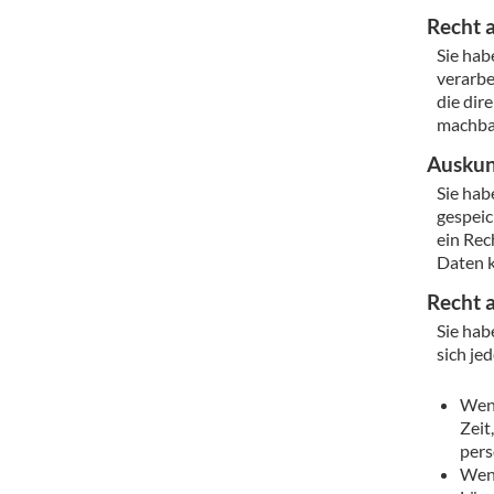
Recht a
Sie hab
verarbe
die dir
machbar
Auskun
Sie hab
gespeic
ein Rec
Daten k
Recht 
Sie hab
sich je
Wenn
Zeit
pers
Wenn