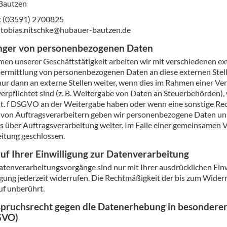
Bautzen
: (03591) 2700825
 tobias.nitschke@hubauer-bautzen.de
ger von personenbezogenen Daten
en unserer Geschäftstätigkeit arbeiten wir mit verschiedenen ext
ermittlung von personenbezogenen Daten an diese externen Stel
ur dann an externe Stellen weiter, wenn dies im Rahmen einer Vertr
verpflichtet sind (z. B. Weitergabe von Daten an Steuerbehörden), 
lit. f DSGVO an der Weitergabe haben oder wenn eine sonstige Re
 von Auftragsverarbeitern geben wir personenbezogene Daten uns
s über Auftragsverarbeitung weiter. Im Falle einer gemeinsamen 
itung geschlossen.
uf Ihrer Einwilligung zur Datenverarbeitung
atenverarbeitungsvorgänge sind nur mit Ihrer ausdrücklichen Einwi
igung jederzeit widerrufen. Die Rechtmäßigkeit der bis zum Wider
f unberührt.
pruchsrecht gegen die Datenerhebung in besonderen 
GVO)