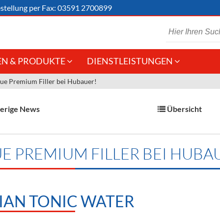
stellung
per Fax: 03591 2700899
N & PRODUKTE
DIENSTLEISTUNGEN
ue Premium Filler bei Hubauer!
 Schaumwein
Gastronomie
Kommisionskauf &
Lieferbedingungen
Großhandel
erige News
Übersicht
Fremddienstleistungen
en
E PREMIUM FILLER BEI HUBA
reie Getränke
chenartikel
IAN TONIC WATER