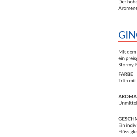
Der hohe
Aromene
GIN
Mit dem 
ein prei
Stormy, 
FARBE
Trüb mit
AROMA
Unmittel
GESCH
Ein indi
Flüssigk