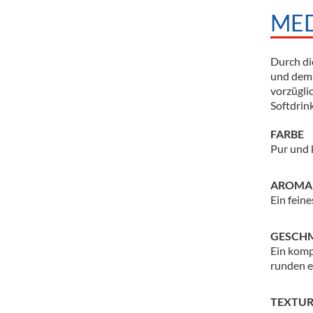
MED
Durch di
und dem 
vorzügli
Softdrink
FARBE
Pur und k
AROMA
Ein fein
GESCH
Ein komp
runden e
TEXTU