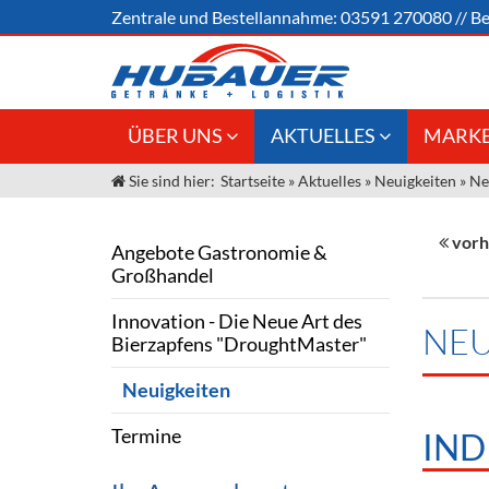
Zentrale und
Bestellannahme:
03591 270080
//
Be
ÜBER UNS
AKTUELLES
MARKE
Sie sind hier:
Startseite
»
Aktuelles
»
Neuigkeiten
»
Ne
Jobs
Angebote Gastronomie &
Weine &
Großhandel
Unser Liefergebiet
Sirup
vorh
Angebote Gastronomie &
Innovation - Die Neue Art des
Großhandel
Unser Team
Bierzapfens "DroughtMaster"
Spirituos
Innovation - Die Neue Art des
Kontakt
Fassbier + Zubehör
Neuigkeiten
Bier
NEU
Bierzapfens "DroughtMaster"
Termine
Alkoholf
Neuigkeiten
Öle & Kü
Termine
IND
Kaffee