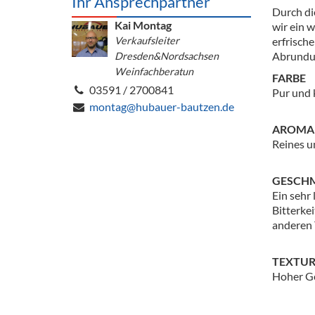
Ihr Ansprechpartner
Barzubeh
Durch di
Kai Montag
wir ein 
Ausschankwagen
Verkaufsleiter
Equipme
erfrisch
Abrundun
Dresden&Nordsachsen
Gläser
Verpack
Weinfachberatun
FARBE
03591 / 2700841
Pur und k
Kühlanhänger
Hygienear
montag@hubauer-bautzen.de
AROMA
Theken + Zubehör
Reines u
GESCH
Ein sehr
Bitterke
anderen 
TEXTU
Hoher Ge