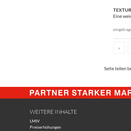
TEXTU
Eine wei
eingetrag
‹
Seite teilen be
WEITERE INHALTE
LMIV
Preiserhöhungen