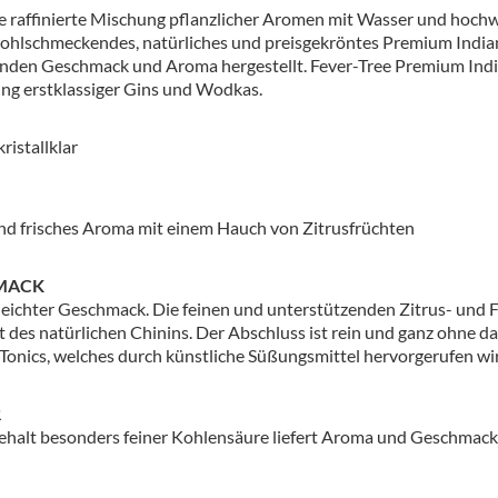
ör
e raffinierte Mischung pflanzlicher Aromen mit Wasser und hoch
wohlschmeckendes, natürliches und preisgekröntes Premium Indian
nt
enden Geschmack und Aroma hergestellt. Fever-Tree Premium India
g erstklassiger Gins und Wodkas.
ung
ristallklar
tikel & Desinfektion
nd frisches Aroma mit einem Hauch von Zitrusfrüchten
MACK
 leichter Geschmack. Die feinen und unterstützenden Zitrus- und F
it des natürlichen Chinins. Der Abschluss ist rein und ganz ohne
Tonics, welches durch künstliche Süßungsmittel hervorgerufen wi
R
halt besonders feiner Kohlensäure liefert Aroma und Geschmack a