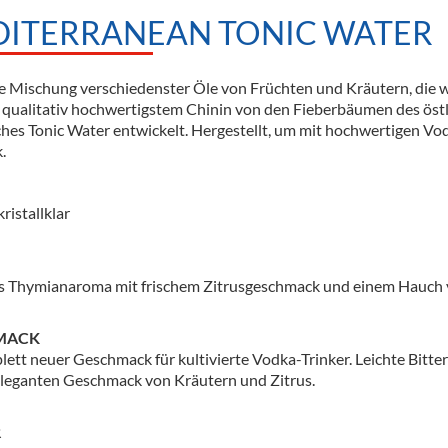
ITERRANEAN TONIC WATER
e Mischung verschiedenster Öle von Früchten und Kräutern, die 
qualitativ hochwertigstem Chinin von den Fieberbäumen des östli
ches Tonic Water entwickelt. Hergestellt, um mit hochwertigen Vo
.
ristallklar
es Thymianaroma mit frischem Zitrusgeschmack und einem Hauch
MACK
lett neuer Geschmack für kultivierte Vodka-Trinker. Leichte Bitt
leganten Geschmack von Kräutern und Zitrus.
R