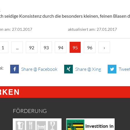
R
ch seidige Konsistenz durch die besonders kleinen, feinen Blasen 
en am: 27.01.2017
aktualisiert am: 27.01.2017
1
...
92
93
94
95
96
›
i:
Share @ Facebook
Share @ Xing
Tweet
FÖRDERUNG