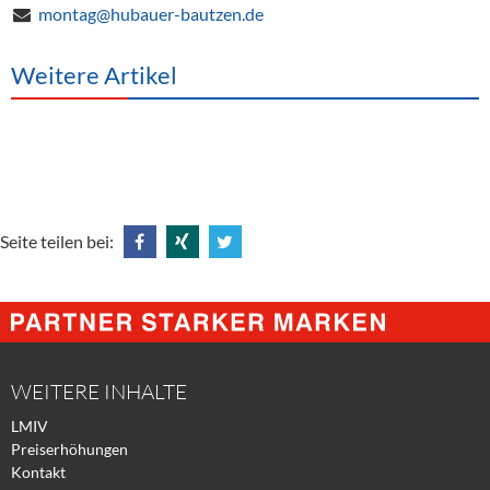
montag@hubauer-bautzen.de
Weitere Artikel
Seite teilen bei:
Share
Share
Tweet
@
@
@
Facebook
Xing
Twitter
WEITERE INHALTE
LMIV
Preiserhöhungen
Kontakt