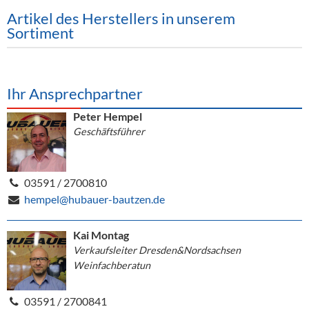
Alkoholfreie Getränke
Artikel des Herstellers in unserem
Sortiment
Öle & Küchenartikel
Kaffee
Ihr Ansprechpartner
Barzubehör
Peter Hempel
Equipment
Geschäftsführer
Verpackung
Hygieneartikel & Desinfektion
03591 / 2700810
hempel@hubauer-bautzen.de
Kai Montag
Verkaufsleiter Dresden&Nordsachsen
Weinfachberatun
03591 / 2700841