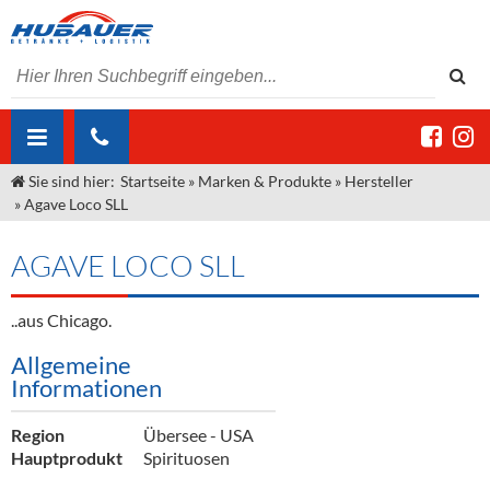
Sie sind hier:
Startseite
»
Marken & Produkte
»
Hersteller
ÜBER UNS
»
Agave Loco SLL
AKTUELLES
Jobs
AGAVE LOCO SLL
MARKEN & PRODUKTE
Unser Liefergebiet
Angebote Gastronomie & Großhandel
Gastronomie
..aus Chicago.
DIENSTLEISTUNGEN
Unser Team
Innovation - Die Neue Art des Bierzapfens
Weine & Schaumwein
Allgemeine
"DroughtMaster"
Großhandel
Kontakt
Sirup
Kommisionskauf & Lieferbedingungen
Informationen
Neuigkeiten
Spirituosen
Fremddienstleistungen
Region
Übersee - USA
Termine
Bier
Hauptprodukt
Spirituosen