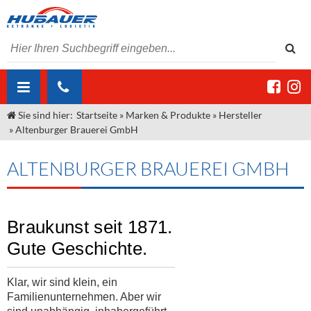
Sie sind hier:
Startseite
»
Marken & Produkte
»
Hersteller
ÜBER UNS
»
Altenburger Brauerei GmbH
AKTUELLES
Jobs
ALTENBURGER BRAUEREI GMBH
MARKEN & PRODUKTE
Unser Liefergebiet
Angebote Gastronomie & Großhandel
Gastronomie
DIENSTLEISTUNGEN
Unser Team
Innovation - Die Neue Art des Bierzapfens
Weine & Schaumwein
Braukunst seit 1871.
"DroughtMaster"
Großhandel
Kontakt
Sirup
Kommisionskauf & Lieferbedingungen
Gute Geschichte.
Neuigkeiten
Spirituosen
Fremddienstleistungen
Klar, wir sind klein, ein
Termine
Bier
Familienunternehmen. Aber wir