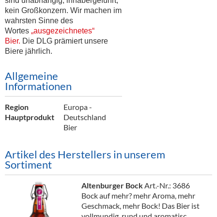
sind unabhängig, inhabergeführt,
Alkoholfreie Getränke
kein Großkonzern. Wir machen im
wahrsten Sinne des
Öle & Küchenartikel
Wortes
„ausgezeichnetes“
Bier.
Die DLG prämiert unsere
Kaffee
Biere jährlich.
Barzubehör
Allgemeine
Equipment
Informationen
Verpackung
Region
Europa -
Hauptprodukt
Deutschland
Hygieneartikel & Desinfektion
Bier
Artikel des Herstellers in unserem
Sortiment
Altenburger Bock
Art.-Nr.: 3686
Bock auf mehr? mehr Aroma, mehr
Geschmack, mehr Bock! Das Bier ist
vollmundig, rund und aromatisc...