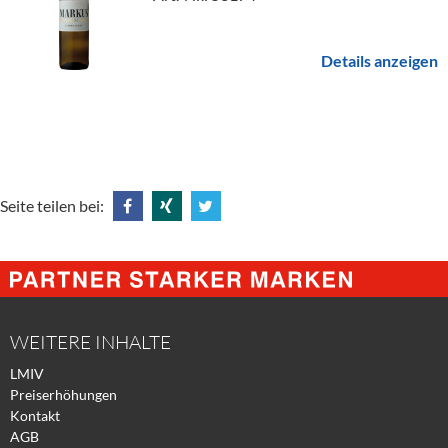
Details anzeigen
Seite teilen bei:
Share
Share
Tweet
@
@
@
Facebook
Xing
Twitter
WEITERE INHALTE
LMIV
Preiserhöhungen
Kontakt
AGB