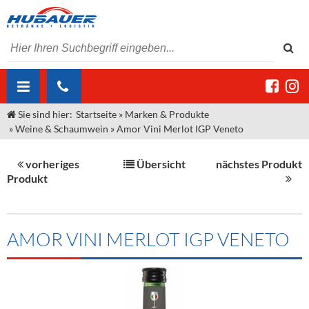
Sie sind hier:
Startseite
»
Marken & Produkte
ÜBER UNS
»
Weine & Schaumwein
»
Amor Vini Merlot IGP Veneto
AKTUELLES
Jobs
vorheriges
Übersicht
nächstes Produkt
MARKEN & PRODUKTE
Unser Liefergebiet
Angebote Gastronomie & Großhandel
Produkt
Gastronomie
DIENSTLEISTUNGEN
Unser Team
Innovation - Die Neue Art des Bierzapfens
Weine & Schaumwein
"DroughtMaster"
Großhandel
Kontakt
Sirup
Kommisionskauf & Lieferbedingungen
AMOR VINI MERLOT IGP VENETO
Neuigkeiten
Spirituosen
Fremddienstleistungen
Termine
Bier