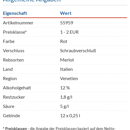
Eigenschaft
Wert
Artikelnummer
55959
Preisklasse*
1 - 2 EUR
Farbe
Rot
Verschluss
Schraubverschluß
Rebsorten
Merlot
Land
Italien
Region
Venetien
Alkoholgehalt
12 %
Restzucker
1,8 g/l
Säure
5 g/l
Gebinde
12 x 0,25 l
* Preisklassen
- die Angabe der Preisklassen basiert auf dem Netto-