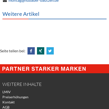
montag@hubauer-bautzen.de
Weitere Artikel
Seite teilen bei:
Share
Share
Tweet
@
@
@
Facebook
Xing
Twitter
WEITERE INHALTE
LMIV
Preiserhöhungen
Kontakt
AGB