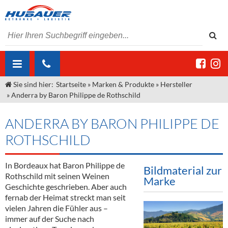
Sie sind hier:
Startseite
»
Marken & Produkte
»
Hersteller
ÜBER UNS
»
Anderra by Baron Philippe de Rothschild
AKTUELLES
Jobs
ANDERRA BY BARON PHILIPPE DE
MARKEN & PRODUKTE
Unser Liefergebiet
Angebote Gastronomie & Großhandel
ROTHSCHILD
Gastronomie
DIENSTLEISTUNGEN
Unser Team
Innovation - Die Neue Art des Bierzapfens
Weine & Schaumwein
In Bordeaux hat Baron Philippe de
Bildmaterial zur
"DroughtMaster"
Großhandel
Kontakt
Sirup
Kommisionskauf & Lieferbedingungen
Rothschild mit seinen Weinen
Marke
Geschichte geschrieben. Aber auch
Neuigkeiten
Spirituosen
Fremddienstleistungen
fernab der Heimat streckt man seit
vielen Jahren die Fühler aus –
Termine
Bier
immer auf der Suche nach