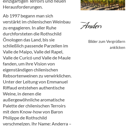
einzigartigen Terroirs und neuen
Alkoholfreie Getränke
Herausforderungen.
Öle & Küchenartikel
Ab 1997 begann man sich
verstärkt im chilenischen Weinbau
Kaffee
zu engagieren. In aller Ruhe
durchforsteten die Rothschild
Barzubehör
Önologen das Land, bis sie
Bilder zum Vergrößern
schließlich passende Parzellen im
anklicken
Equipment
Valle de Maipo, Valle del Rapel,
Valle de Curicó und Valle de Maule
Verpackung
fanden, um ihre Vision von
eigenständigen chilenischen
Hygieneartikel & Desinfektion
Rebsortenweinen zu verwirklichen.
Unter der Leitung von Emmanuel
Riffaud entstehen authentische
Weine, in denen die
außergewöhnliche aromatische
Palette der chilenischen Terroirs
mit dem Know-how von Baron
Philippe de Rothschild
verschmelzen. Ihr Name: Anderra –