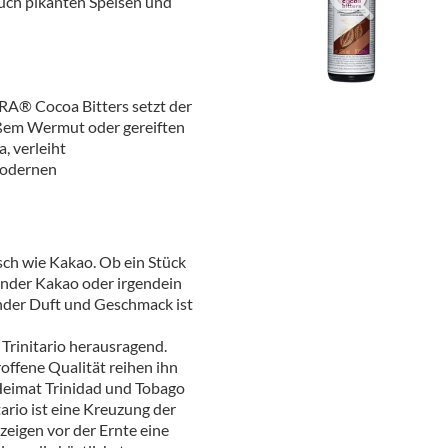
 auch pikanten Speisen und
ör
nt
ung
A® Cocoa Bitters setzt der
üßem Wermut oder gereiften
tikel & Desinfektion
, verleiht
modernen
sch wie Kakao. Ob ein Stück
nder Kakao oder irgendein
nder Duft und Geschmack ist
Trinitario herausragend.
offene Qualität reihen ihn
Heimat Trinidad und Tobago
ario ist eine Kreuzung der
zeigen vor der Ernte eine