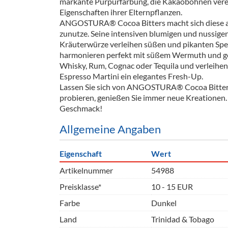
markante Purpurfärbung, die Kakaobohnen verei
Eigenschaften ihrer Elternpflanzen.
ANGOSTURA® Cocoa Bitters macht sich diese ar
zunutze. Seine intensiven blumigen und nussige
Kräuterwürze verleihen süßen und pikanten Spei
harmonieren perfekt mit süßem Wermuth und ger
Whisky, Rum, Cognac oder Tequila und verleihen
Espresso Martini ein elegantes Fresh-Up.
Lassen Sie sich von ANGOSTURA® Cocoa Bitter 
probieren, genießen Sie immer neue Kreationen. 
Geschmack!
Allgemeine Angaben
Eigenschaft
Wert
Artikelnummer
54988
Preisklasse*
10 - 15 EUR
Farbe
Dunkel
Land
Trinidad & Tobago