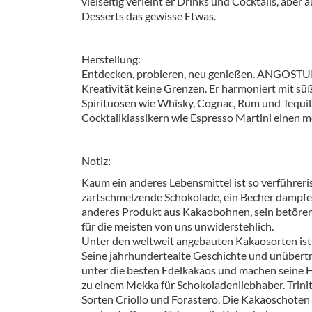
vielseitig verleiht er Drinks und Cocktails, aber
Barzubeh
Desserts das gewisse Etwas.
Ausschankwagen
Equipme
Herstellung:
Gläser
Verpack
Entdecken, probieren, neu genießen. ANGOSTUR
Kreativität keine Grenzen. Er harmoniert mit s
Kühlanhänger
Hygienear
Spirituosen wie Whisky, Cognac, Rum und Tequila
Cocktailklassikern wie Espresso Martini einen 
Theken + Zubehör
Notiz:
Kaum ein anderes Lebensmittel ist so verführeri
zartschmelzende Schokolade, ein Becher dampfe
anderes Produkt aus Kakaobohnen, sein betöre
für die meisten von uns unwiderstehlich.
Unter den weltweit angebauten Kakaosorten ist 
Seine jahrhundertealte Geschichte und unübertr
unter die besten Edelkakaos und machen seine 
zu einem Mekka für Schokoladenliebhaber. Trinit
Sorten Criollo und Forastero. Die Kakaoschoten 