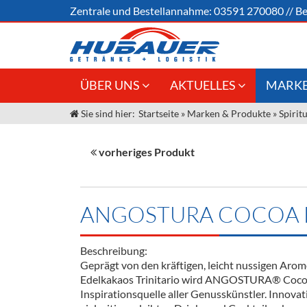
Zentrale und
Bestellannahme:
03591 270080
//
Be
ÜBER UNS
AKTUELLES
MARKE
Sie sind hier:
Startseite
»
Marken & Produkte
»
Spirit
Jobs
Angebote Gastronomie &
Weine &
Großhandel
Unser Liefergebiet
Sirup
vorheriges Produkt
Innovation - Die Neue Art des
Unser Team
Bierzapfens "DroughtMaster"
Spirituos
Kontakt
Fassbier + Zubehör
Neuigkeiten
Bier
ANGOSTURA COCOA 
Termine
Alkoholf
Beschreibung:
Öle & Kü
Geprägt von den kräftigen, leicht nussigen Aro
Edelkakaos Trinitario wird ANGOSTURA® Cocoa
Kaffee
Inspirationsquelle aller Genusskünstler. Innova