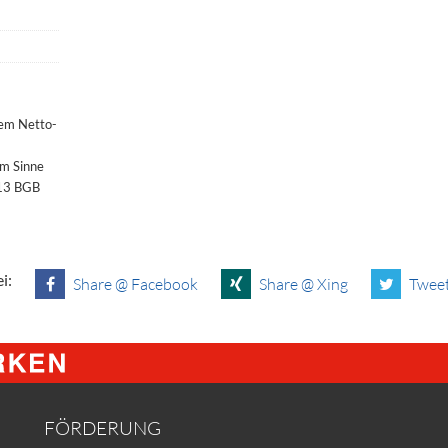
dem Netto-
im Sinne
§13 BGB
i:
Share @ Facebook
Share @ Xing
Tweet
FÖRDERUNG