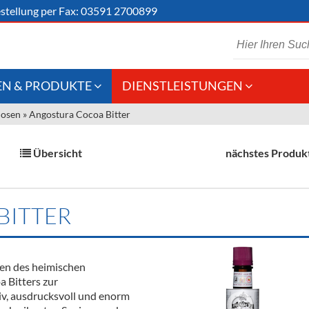
stellung
per Fax: 03591 2700899
N & PRODUKTE
DIENSTLEISTUNGEN
uosen
»
Angostura Cocoa Bitter
 Schaumwein
Gastronomie
Kommisionskauf &
Lieferbedingungen
Großhandel
Übersicht
nächstes Produk
Fremddienstleistungen
en
BITTER
reie Getränke
chenartikel
men des heimischen
 Bitters zur
tiv, ausdrucksvoll und enorm