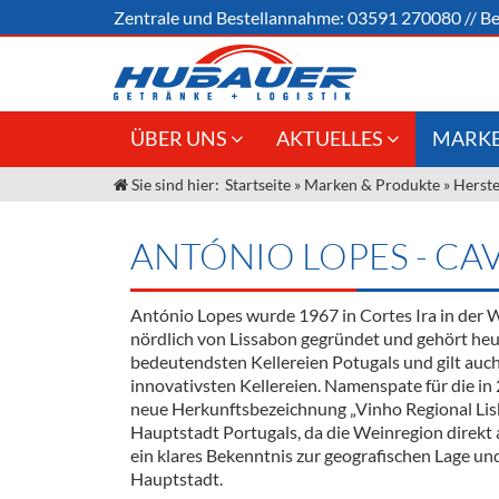
Zentrale und
Bestellannahme:
03591 270080
//
Be
ÜBER UNS
AKTUELLES
MARKE
Sie sind hier:
Startseite
»
Marken & Produkte
»
Herste
Jobs
Angebote Gastronomie &
Weine &
Großhandel
Unser Liefergebiet
Sirup
ANTÓNIO LOPES - CAV
Innovation - Die Neue Art des
Unser Team
Bierzapfens "DroughtMaster"
Spirituos
António Lopes wurde 1967 in Cortes Ira in der 
Kontakt
Fassbier + Zubehör
Neuigkeiten
Bier
nördlich von Lissabon gegründet und gehört heu
bedeutendsten Kellereien Potugals und gilt auch 
Termine
Alkoholf
innovativsten Kellereien. Namenspate für die in
neue Herkunftsbezeichnung „Vinho Regional Lisb
Öle & Kü
Hauptstadt Portugals, da die Weinregion direkt 
ein klares Bekenntnis zur geografischen Lage und
Kaffee
Hauptstadt.