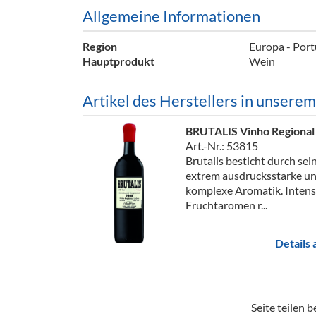
Barzubeh
Allgemeine Informationen
Ausschankwagen
Equipme
Region
Europa - Port
Hauptprodukt
Wein
Gläser
Verpack
Artikel des Herstellers in unsere
Kühlanhänger
Hygienear
Theken + Zubehör
BRUTALIS Vinho Regional 
Art.-Nr.: 53815
Brutalis besticht durch sei
extrem ausdrucksstarke u
komplexe Aromatik. Intens
Fruchtaromen r...
Details
Seite teilen be