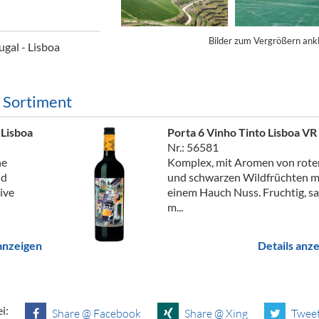
ör
Bilder zum Vergrößern ank
nt
ugal - Lisboa
ung
m Sortiment
tikel & Desinfektion
Lisboa
Porta 6 Vinho Tinto Lisboa VR
Nr.: 56581
ne
Komplex, mit Aromen von rote
nd
und schwarzen Wildfrüchten m
ive
einem Hauch Nuss. Fruchtig, sa
m...
 anzeigen
Details anz
i:
Share @ Facebook
Share @ Xing
Tweet