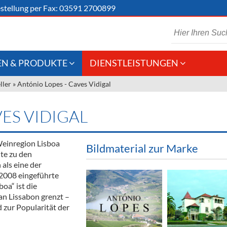
stellung
per Fax: 03591 2700899
N & PRODUKTE
DIENSTLEISTUNGEN
ller
»
António Lopes - Caves Vidigal
 Schaumwein
Gastronomie
Kommisionskauf &
Lieferbedingungen
Großhandel
ES VIDIGAL
Fremddienstleistungen
en
Weinregion Lisboa
Bildmaterial zur Marke
te zu den
als eine der
reie Getränke
 2008 eingeführte
oa“ ist die
chenartikel
an Lissabon grenzt –
 zur Popularität der