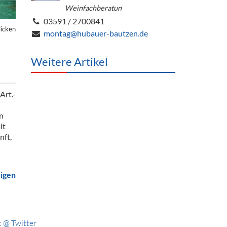
Weinfachberatun
03591 / 2700841
licken
montag@hubauer-bautzen.de
Weitere Artikel
Art.-
n
it
nft,
eigen
 @ Twitter