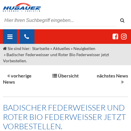
Sie sind hier:
Startseite
»
Aktuelles
»
Neuigkeiten
ÜBER UNS
»
Badischer Federweisser und Roter Bio Federweisser jetzt
Vorbestellen.
AKTUELLES
Jobs
MARKEN & PRODUKTE
Unser Liefergebiet
Angebote Gastronomie & Großhandel
vorherige
Übersicht
nächstes News
News
Gastronomie
DIENSTLEISTUNGEN
Unser Team
Innovation - Die Neue Art des Bierzapfens
Weine & Schaumwein
"DroughtMaster"
Großhandel
Kontakt
Sirup
Kommisionskauf & Lieferbedingungen
BADISCHER FEDERWEISSER UND
Neuigkeiten
Spirituosen
Fremddienstleistungen
ROTER BIO FEDERWEISSER JETZT
Termine
Bier
VORBESTELLEN.