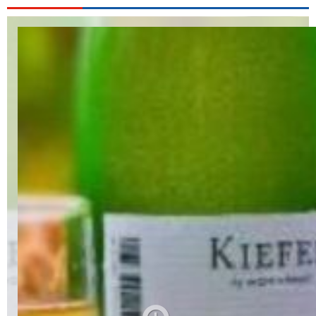
Alkoholfreie Getränke
Öle & Küchenartikel
Kaffee
Barzubehör
Equipment
Verpackung
Hygieneartikel & Desinfektion