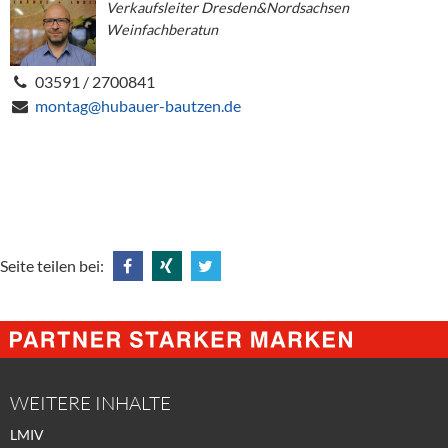
Verkaufsleiter Dresden&Nordsachsen
Weinfachberatun
03591 / 2700841
montag@hubauer-bautzen.de
Seite teilen bei:
Share
Share
Tweet
@
@
@
Facebook
Xing
Twitter
WEITERE INHALTE
LMIV