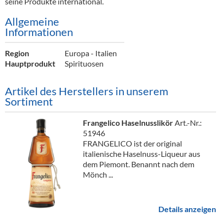
seine Produkte international.
Alkoholfreie Getränke
Allgemeine
Öle & Küchenartikel
Informationen
Kaffee
Region
Europa - Italien
Hauptprodukt
Spirituosen
Barzubehör
Equipment
Artikel des Herstellers in unserem
Sortiment
Verpackung
Frangelico Haselnusslikör
Art.-Nr.:
Hygieneartikel & Desinfektion
51946
FRANGELICO ist der original
italienische Haselnuss-Liqueur aus
dem Piemont. Benannt nach dem
Mönch ...
Details anzeigen