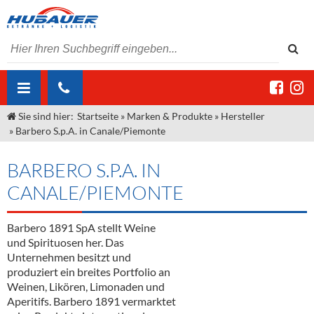
Sie sind hier:
Startseite
»
Marken & Produkte
»
Hersteller
ÜBER UNS
»
Barbero S.p.A. in Canale/Piemonte
AKTUELLES
Jobs
BARBERO S.P.A. IN
MARKEN & PRODUKTE
Unser Liefergebiet
Angebote Gastronomie & Großhandel
CANALE/PIEMONTE
Gastronomie
DIENSTLEISTUNGEN
Unser Team
Innovation - Die Neue Art des Bierzapfens
Weine & Schaumwein
Barbero 1891 SpA stellt Weine
"DroughtMaster"
Großhandel
Kontakt
Sirup
Kommisionskauf & Lieferbedingungen
und Spirituosen her. Das
Unternehmen besitzt und
Neuigkeiten
Spirituosen
Fremddienstleistungen
produziert ein breites Portfolio an
Weinen, Likören, Limonaden und
Termine
Bier
Aperitifs. Barbero 1891 vermarktet