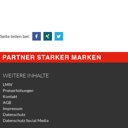
Seite teilen bei:
Share
Share
Tweet
@
@
@
Facebook
Xing
Twitter
WEITERE INHALTE
LMIV
Preiserhöhungen
Kontakt
AGB
Impressum
Datenschutz
Datenschutz Social Media