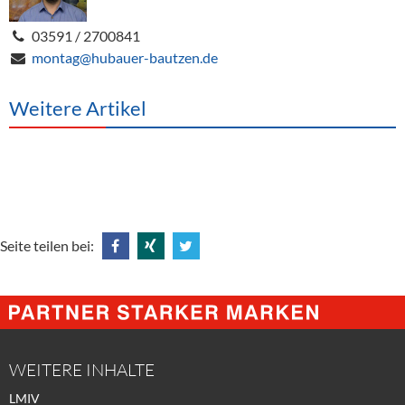
03591 / 2700841
montag@hubauer-bautzen.de
Weitere Artikel
Seite teilen bei:
Share
Share
Tweet
@
@
@
Facebook
Xing
Twitter
WEITERE INHALTE
LMIV