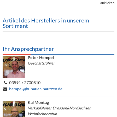
Alkoholfreie Getränke
anklicken
Öle & Küchenartikel
Artikel des Herstellers in unserem
Kaffee
Sortiment
Barzubehör
Equipment
Ihr Ansprechpartner
Verpackung
Peter Hempel
Geschäftsführer
Hygieneartikel & Desinfektion
03591 / 2700810
hempel@hubauer-bautzen.de
Kai Montag
Verkaufsleiter Dresden&Nordsachsen
Weinfachberatun