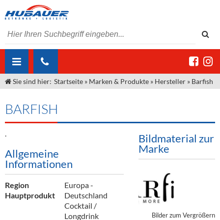
Sie sind hier:
Startseite
»
Marken & Produkte
»
Hersteller
»
Barfish
ÜBER UNS
AKTUELLES
Jobs
BARFISH
MARKEN & PRODUKTE
Unser Liefergebiet
Angebote Gastronomie & Großhandel
.
Bildmaterial zur
Gastronomie
DIENSTLEISTUNGEN
Unser Team
Innovation - Die Neue Art des Bierzapfens
Weine & Schaumwein
Marke
Allgemeine
Informationen
"DroughtMaster"
Großhandel
Kontakt
Sirup
Kommisionskauf & Lieferbedingungen
Neuigkeiten
Spirituosen
Fremddienstleistungen
Region
Europa -
Hauptprodukt
Deutschland
Termine
Bier
Cocktail /
Longdrink
Bilder zum Vergrößern