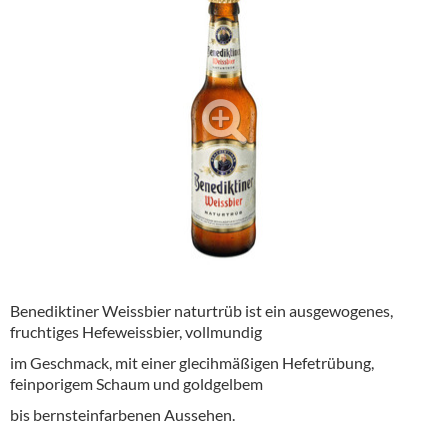
Alkoholfreie Getränke
Öle & Küchenartikel
Kaffee
Barzubehör
Equipment
Verpackung
Hygieneartikel & Desinfektion
Benediktiner Weissbier naturtrüb ist ein ausgewogenes,
fruchtiges Hefeweissbier, vollmundig
im Geschmack, mit einer glecihmäßigen Hefetrübung,
feinporigem Schaum und goldgelbem
bis bernsteinfarbenen Aussehen.