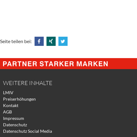
Seite teilen bei:
Share
Share
Tweet
@
@
@
Facebook
Xing
Twitter
WEITERE INHALTE
LMIV
Preiserhöhungen
Kontakt
AGB
Impressum
Datenschutz
Datenschutz Social Media