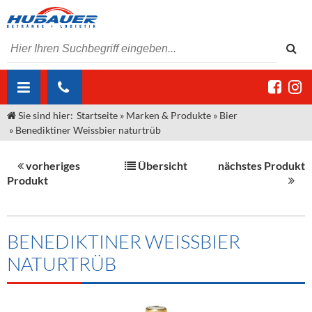
Sie sind hier:
Startseite
»
Marken & Produkte
»
Bier
ÜBER UNS
»
Benediktiner Weissbier naturtrüb
AKTUELLES
Jobs
vorheriges
Übersicht
nächstes Produkt
MARKEN & PRODUKTE
Unser Liefergebiet
Angebote Gastronomie & Großhandel
Produkt
Gastronomie
DIENSTLEISTUNGEN
Unser Team
Innovation - Die Neue Art des Bierzapfens
Weine & Schaumwein
"DroughtMaster"
Großhandel
Kontakt
Sirup
Kommisionskauf & Lieferbedingungen
BENEDIKTINER WEISSBIER
NATURTRÜB
Neuigkeiten
Spirituosen
Fremddienstleistungen
Termine
Bier