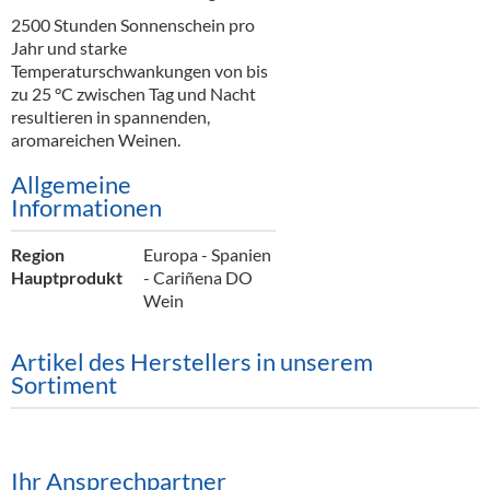
Alkoholfreie Getränke
2500 Stunden Sonnenschein pro
Jahr und starke
Öle & Küchenartikel
Temperaturschwankungen von bis
zu 25 °C zwischen Tag und Nacht
Kaffee
resultieren in spannenden,
aromareichen Weinen.
Barzubehör
Allgemeine
Equipment
Informationen
Verpackung
Region
Europa - Spanien
Hauptprodukt
- Cariñena DO
Hygieneartikel & Desinfektion
Wein
Artikel des Herstellers in unserem
Sortiment
Ihr Ansprechpartner