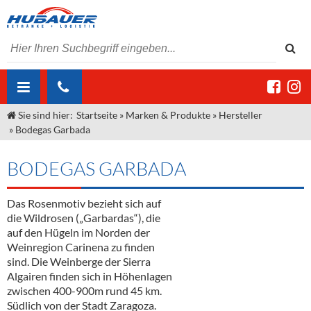
Sie sind hier:
Startseite
»
Marken & Produkte
»
Hersteller
ÜBER UNS
»
Bodegas Garbada
AKTUELLES
Jobs
BODEGAS GARBADA
MARKEN & PRODUKTE
Unser Liefergebiet
Angebote Gastronomie & Großhandel
Gastronomie
Das Rosenmotiv bezieht sich auf
DIENSTLEISTUNGEN
Unser Team
Innovation - Die Neue Art des Bierzapfens
Weine & Schaumwein
die Wildrosen („Garbardas“), die
"DroughtMaster"
Großhandel
Kontakt
Sirup
Kommisionskauf & Lieferbedingungen
auf den Hügeln im Norden der
Weinregion Carinena zu finden
Neuigkeiten
Spirituosen
Fremddienstleistungen
sind. Die Weinberge der Sierra
Algairen finden sich in Höhenlagen
Termine
Bier
zwischen 400-900m rund 45 km.
Südlich von der Stadt Zaragoza.