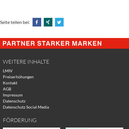
Seite teilen bei:
Share
Share
Tweet
@
@
@
Facebook
Xing
Twitter
WEITERE INHALTE
LMIV
Preiserhöhungen
Kontakt
AGB
Impressum
Datenschutz
Datenschutz Social Media
FÖRDERUNG