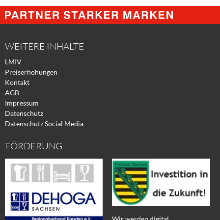
@
@
@
Facebook
Xing
Twitter
WEITERE INHALTE
LMIV
Preiserhöhungen
Kontakt
AGB
Impressum
Datenschutz
Datenschutz Social Media
FÖRDERUNG
Wir werden digital