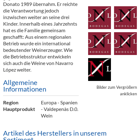
Alkoholfreie Getränke
Donato 1989 übernahm. Er reichte
die Verantwortung jedoch
Öle & Küchenartikel
inzwischen weiter an seine drei
Kinder. Innerhalb eines Jahrzehnts
Kaffee
hat es die Familie gemeinsam
geschafft: Aus einem regionalen
Barzubehör
Betrieb wurde ein international
bedeutender Weinerzeuger. Wie
Equipment
die Betriebsstruktur entwickeln
sich auch die Weine von Navarro
Verpackung
López weiter.
Hygieneartikel & Desinfektion
Allgemeine
Bilder zum Vergrößern
Informationen
anklicken
Region
Europa - Spanien
Hauptprodukt
- Valdepenàs D.0.
Wein
Artikel des Herstellers in unserem
Sortiment