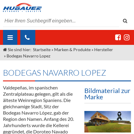
Sie sind hier:
Startseite
»
Marken & Produkte
»
Hersteller
ÜBER UNS
»
Bodegas Navarro Lopez
AKTUELLES
Jobs
BODEGAS NAVARRO LOPEZ
MARKEN & PRODUKTE
Unser Liefergebiet
Angebote Gastronomie & Großhandel
Gastronomie
Valdepeñas, im spanischen
DIENSTLEISTUNGEN
Unser Team
Innovation - Die Neue Art des Bierzapfens
Weine & Schaumwein
Bildmaterial zur
Zentralplateau gelegen, gilt als die
Marke
"DroughtMaster"
Großhandel
Kontakt
Sirup
Kommisionskauf & Lieferbedingungen
älteste Weinregion Spaniens. Die
gleichnamige Stadt, Sitz der
Neuigkeiten
Spirituosen
Fremddienstleistungen
Bodegas Navarro López, gab der
Region den Namen. Anfang des 20.
Termine
Bier
Jahrhunderts wurde die Kellerei
gegründet, die Doroteo Navado