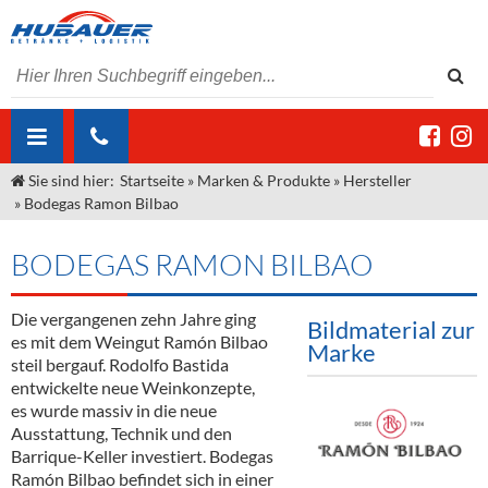
Sie sind hier:
Startseite
»
Marken & Produkte
»
Hersteller
ÜBER UNS
»
Bodegas Ramon Bilbao
AKTUELLES
Jobs
BODEGAS RAMON BILBAO
MARKEN & PRODUKTE
Unser Liefergebiet
Angebote Gastronomie & Großhandel
Gastronomie
Die vergangenen zehn Jahre ging
DIENSTLEISTUNGEN
Unser Team
Innovation - Die Neue Art des Bierzapfens
Weine & Schaumwein
Bildmaterial zur
es mit dem Weingut Ramón Bilbao
Marke
"DroughtMaster"
Großhandel
Kontakt
Sirup
Kommisionskauf & Lieferbedingungen
steil bergauf. Rodolfo Bastida
entwickelte neue Weinkonzepte,
Neuigkeiten
Spirituosen
Fremddienstleistungen
es wurde massiv in die neue
Ausstattung, Technik und den
Termine
Bier
Barrique-Keller investiert. Bodegas
Ramón Bilbao befindet sich in einer