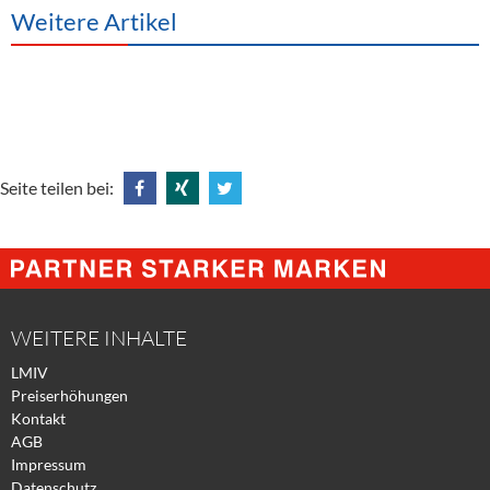
Weitere Artikel
Seite teilen bei:
Share
Share
Tweet
@
@
@
Facebook
Xing
Twitter
WEITERE INHALTE
LMIV
Preiserhöhungen
Kontakt
AGB
Impressum
Datenschutz