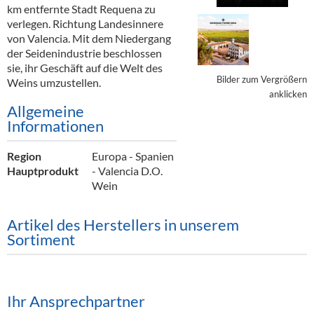
Alkoholfreie Getränke
km entfernte Stadt Requena zu
verlegen. Richtung Landesinnere
Öle & Küchenartikel
von Valencia. Mit dem Niedergang
der Seidenindustrie beschlossen
Kaffee
sie, ihr Geschäft auf die Welt des
Bilder zum Vergrößern
Weins umzustellen.
Barzubehör
anklicken
Allgemeine
Equipment
Informationen
Verpackung
Region
Europa - Spanien
Hauptprodukt
- Valencia D.O.
Hygieneartikel & Desinfektion
Wein
Artikel des Herstellers in unserem
Sortiment
Ihr Ansprechpartner