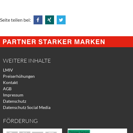
Seite teilen bei:
Share
Share
Tweet
@
@
@
Facebook
Xing
Twitter
WEITERE INHALTE
LMIV
Preiserhöhungen
Kontakt
AGB
Impressum
Datenschutz
Datenschutz Social Media
FÖRDERUNG