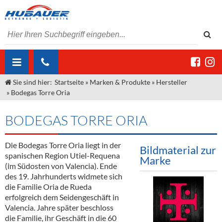
Sie sind hier:
Startseite
»
Marken & Produkte
»
Hersteller
ÜBER UNS
»
Bodegas Torre Oria
AKTUELLES
Jobs
BODEGAS TORRE ORIA
MARKEN & PRODUKTE
Unser Liefergebiet
Angebote Gastronomie & Großhandel
Gastronomie
Die Bodegas Torre Oria liegt in der
DIENSTLEISTUNGEN
Unser Team
Innovation - Die Neue Art des Bierzapfens
Weine & Schaumwein
Bildmaterial zur
spanischen Region Utiel-Requena
Marke
"DroughtMaster"
Großhandel
Kontakt
Sirup
Kommisionskauf & Lieferbedingungen
(im Südosten von Valencia). Ende
des 19. Jahrhunderts widmete sich
Neuigkeiten
Spirituosen
Fremddienstleistungen
die Familie Oria de Rueda
erfolgreich dem Seidengeschäft in
Termine
Bier
Valencia. Jahre später beschloss
die Familie, ihr Geschäft in die 60