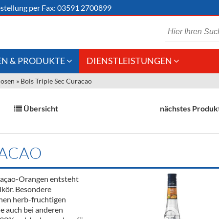
stellung
per Fax: 03591 2700899
N & PRODUKTE
DIENSTLEISTUNGEN
uosen
»
Bols Triple Sec Curacao
 Schaumwein
Gastronomie
Kommisionskauf &
Lieferbedingungen
Großhandel
Übersicht
nächstes Produk
Fremddienstleistungen
en
RACAO
reie Getränke
raçao-Orangen entsteht
chenartikel
likör. Besondere
chen herb-fruchtigen
ie auch bei anderen