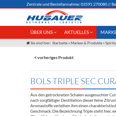
Zentrale und
Bestellannahme:
03591 270080
//
Be
ÜBER UNS
AKTUELLES
MARKE
Sie sind hier:
Startseite
»
Marken & Produkte
»
Spirit
Jobs
Angebote Gastronomie &
Weine &
Großhandel
Unser Liefergebiet
Sirup
vorheriges Produkt
Innovation - Die Neue Art des
Unser Team
Bierzapfens "DroughtMaster"
Spirituos
Kontakt
Fassbier + Zubehör
Neuigkeiten
Bier
BOLS TRIPLE SEC CU
Termine
Alkoholf
Aus den getrockneten Schalen ausgesuchter Cu
Öle & Kü
nach sorgfältiger Destillation dieser feine Zitrus
Aromastoffe verleihen ihm einen charakteristis
Kaffee
Geschmack. Die Bezeichnung Triple steht hier, w