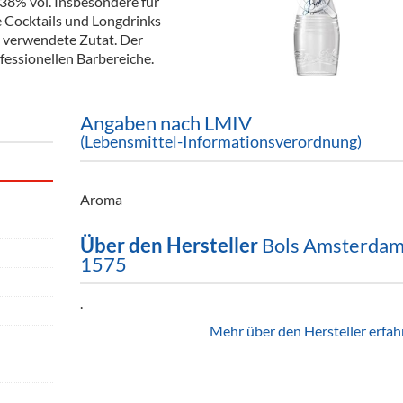
 38% vol. Insbesondere für
ör
e Cocktails und Longdrinks
rn verwendete Zutat. Der
nt
fessionellen Barbereiche.
ung
Angaben nach LMIV
tikel & Desinfektion
(Lebensmittel-Informationsverordnung)
Aroma
Über den Hersteller
Bols Amsterda
1575
.
Mehr über den Hersteller erfah