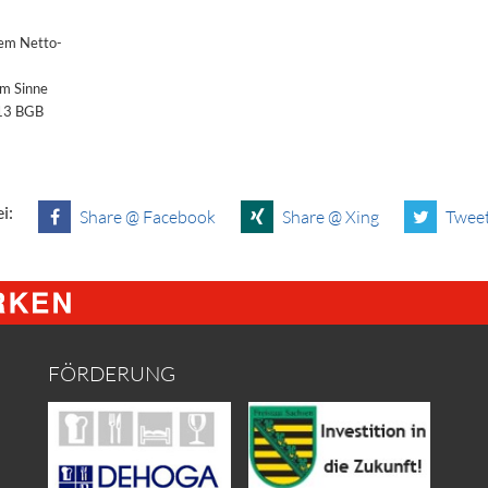
dem Netto-
im Sinne
§13 BGB
i:
Share @ Facebook
Share @ Xing
Tweet
FÖRDERUNG