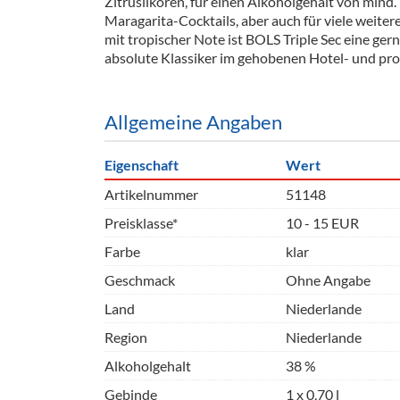
Zitruslikören, für einen Alkoholgehalt von mind.
Barzubeh
Maragarita-Cocktails, aber auch für viele weiter
mit tropischer Note ist BOLS Triple Sec eine ge
Ausschankwagen
Equipme
absolute Klassiker im gehobenen Hotel- und pro
Gläser
Verpack
Allgemeine Angaben
Kühlanhänger
Hygienear
Eigenschaft
Theken + Zubehör
Wert
Artikelnummer
51148
Preisklasse*
10 - 15 EUR
Farbe
klar
Geschmack
Ohne Angabe
Land
Niederlande
Region
Niederlande
Alkoholgehalt
38 %
Gebinde
1 x 0,70 l