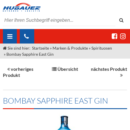
Sie sind hier:
Startseite
»
Marken & Produkte
»
Spirituosen
ÜBER UNS
»
Bombay Sapphire East Gin
AKTUELLES
Jobs
vorheriges
Übersicht
nächstes Produkt
MARKEN & PRODUKTE
Unser Liefergebiet
Angebote Gastronomie & Großhandel
Produkt
Gastronomie
DIENSTLEISTUNGEN
Unser Team
Innovation - Die Neue Art des Bierzapfens
Weine & Schaumwein
"DroughtMaster"
Großhandel
Kontakt
Sirup
Kommisionskauf & Lieferbedingungen
BOMBAY SAPPHIRE EAST GIN
Neuigkeiten
Spirituosen
Fremddienstleistungen
Termine
Bier