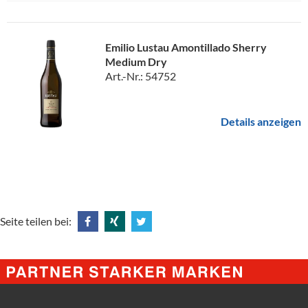
Emilio Lustau Amontillado Sherry
Medium Dry
Art.-Nr.: 54752
Details anzeigen
Seite teilen bei:
Share
Share
Tweet
@
@
@
Facebook
Xing
Twitter