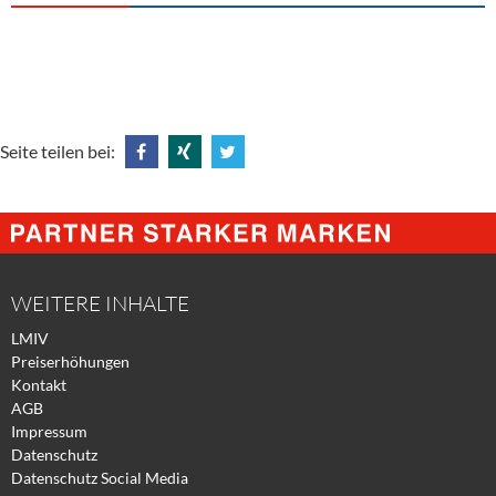
Seite teilen bei:
Share
Share
Tweet
@
@
@
Facebook
Xing
Twitter
WEITERE INHALTE
LMIV
Preiserhöhungen
Kontakt
AGB
Impressum
Datenschutz
Datenschutz Social Media