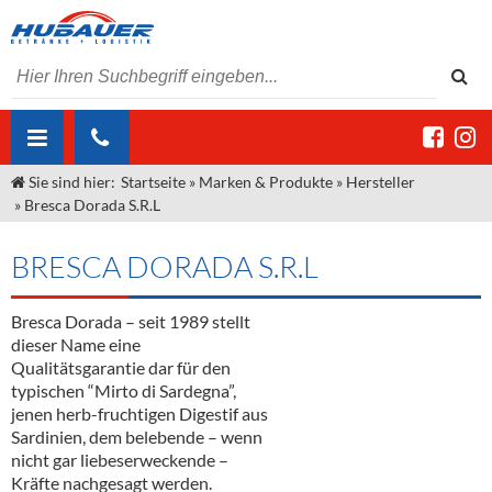
Sie sind hier:
Startseite
»
Marken & Produkte
»
Hersteller
ÜBER UNS
»
Bresca Dorada S.R.L
AKTUELLES
Jobs
BRESCA DORADA S.R.L
MARKEN & PRODUKTE
Unser Liefergebiet
Angebote Gastronomie & Großhandel
Gastronomie
Bresca Dorada – seit 1989 stellt
DIENSTLEISTUNGEN
Unser Team
Innovation - Die Neue Art des Bierzapfens
Weine & Schaumwein
dieser Name eine
"DroughtMaster"
Großhandel
Kontakt
Sirup
Kommisionskauf & Lieferbedingungen
Qualitätsgarantie dar für den
typischen “Mirto di Sardegna”,
Neuigkeiten
Spirituosen
Fremddienstleistungen
jenen herb-fruchtigen Digestif aus
Sardinien, dem belebende – wenn
Termine
Bier
nicht gar liebeserweckende –
Kräfte nachgesagt werden.