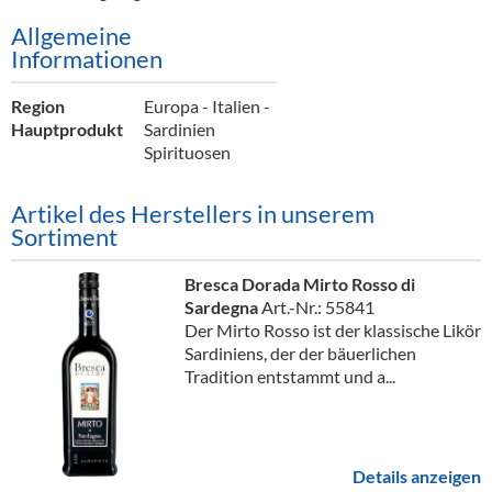
Alkoholfreie Getränke
Allgemeine
Informationen
Öle & Küchenartikel
Kaffee
Region
Europa - Italien -
Hauptprodukt
Sardinien
Barzubehör
Spirituosen
Equipment
Artikel des Herstellers in unserem
Sortiment
Verpackung
Hygieneartikel & Desinfektion
Bresca Dorada Mirto Rosso di
Sardegna
Art.-Nr.: 55841
Der Mirto Rosso ist der klassische Likör
Sardiniens, der der bäuerlichen
Tradition entstammt und a...
Details anzeigen