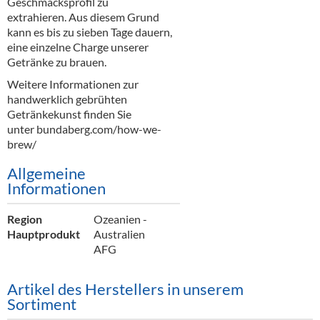
Geschmacksprofil zu
Alkoholfreie Getränke
extrahieren. Aus diesem Grund
kann es bis zu sieben Tage dauern,
Öle & Küchenartikel
eine einzelne Charge unserer
Getränke zu brauen.
Kaffee
Weitere Informationen zur
Barzubehör
handwerklich gebrühten
Getränkekunst finden Sie
Equipment
unter bundaberg.com/how-we-
brew/
Verpackung
Allgemeine
Hygieneartikel & Desinfektion
Informationen
Region
Ozeanien -
Hauptprodukt
Australien
AFG
Artikel des Herstellers in unserem
Sortiment