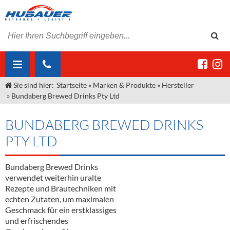
Sie sind hier:
Startseite
»
Marken & Produkte
»
Hersteller
ÜBER UNS
»
Bundaberg Brewed Drinks Pty Ltd
AKTUELLES
Jobs
BUNDABERG BREWED DRINKS
MARKEN & PRODUKTE
Unser Liefergebiet
Angebote Gastronomie & Großhandel
PTY LTD
Gastronomie
DIENSTLEISTUNGEN
Unser Team
Innovation - Die Neue Art des Bierzapfens
Weine & Schaumwein
Bundaberg Brewed Drinks
"DroughtMaster"
Großhandel
Kontakt
Sirup
Kommisionskauf & Lieferbedingungen
verwendet weiterhin uralte
Rezepte und Brautechniken mit
Neuigkeiten
Spirituosen
Fremddienstleistungen
echten Zutaten, um maximalen
Geschmack für ein erstklassiges
Termine
Bier
und erfrischendes