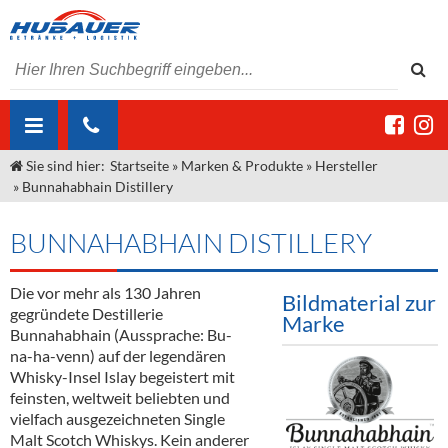
Sie sind hier:
Startseite
»
Marken & Produkte
»
Hersteller
ÜBER UNS
»
Bunnahabhain Distillery
AKTUELLES
Jobs
BUNNAHABHAIN DISTILLERY
MARKEN & PRODUKTE
Unser Liefergebiet
Angebote Gastronomie & Großhandel
Gastronomie
Die vor mehr als 130 Jahren
DIENSTLEISTUNGEN
Unser Team
Innovation - Die Neue Art des Bierzapfens
Weine & Schaumwein
Bildmaterial zur
gegründete Destillerie
Marke
"DroughtMaster"
Großhandel
Kontakt
Sirup
Kommisionskauf & Lieferbedingungen
Bunnahabhain (Aussprache: Bu-
na-ha-venn) auf der legendären
Neuigkeiten
Spirituosen
Fremddienstleistungen
Whisky-Insel Islay begeistert mit
feinsten, weltweit beliebten und
Termine
Bier
vielfach ausgezeichneten Single
Malt Scotch Whiskys. Kein anderer