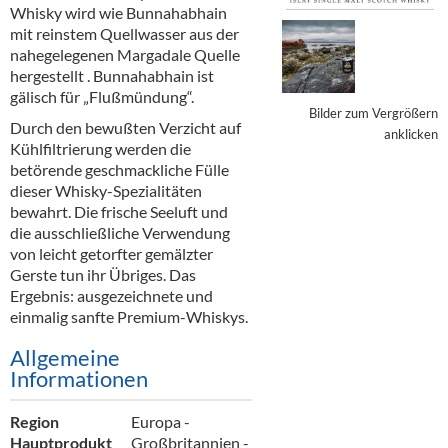
Alkoholfreie Getränke
Whisky wird wie Bunnahabhain
mit reinstem Quellwasser aus der
Öle & Küchenartikel
nahegelegenen Margadale Quelle
hergestellt . Bunnahabhain ist
Kaffee
gälisch für „Flußmündung“.
Bilder zum Vergrößern
Durch den bewußten Verzicht auf
Barzubehör
anklicken
Kühlfiltrierung werden die
betörende geschmackliche Fülle
Equipment
dieser Whisky-Spezialitäten
bewahrt. Die frische Seeluft und
Verpackung
die ausschließliche Verwendung
von leicht getorfter gemälzter
Hygieneartikel & Desinfektion
Gerste tun ihr Übriges. Das
Ergebnis: ausgezeichnete und
einmalig sanfte Premium-Whiskys.
Allgemeine
Informationen
Region
Europa -
Hauptprodukt
Großbritannien -