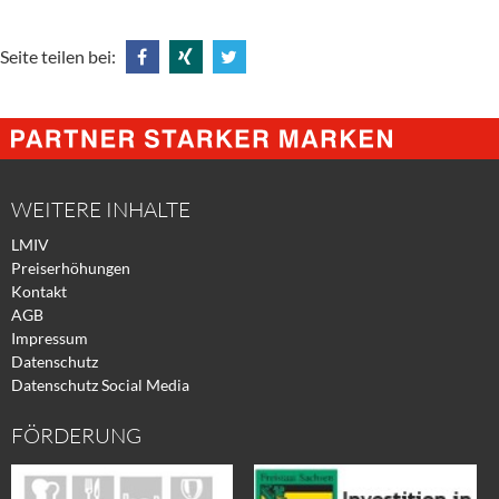
Seite teilen bei:
Share
Share
Tweet
@
@
@
Facebook
Xing
Twitter
WEITERE INHALTE
LMIV
Preiserhöhungen
Kontakt
AGB
Impressum
Datenschutz
Datenschutz Social Media
FÖRDERUNG