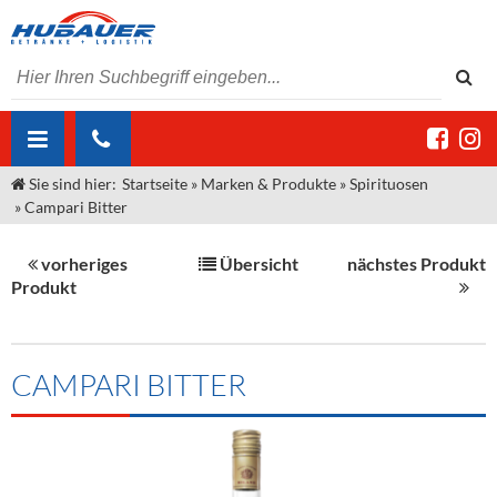
Sie sind hier:
Startseite
»
Marken & Produkte
»
Spirituosen
ÜBER UNS
»
Campari Bitter
AKTUELLES
Jobs
vorheriges
Übersicht
nächstes Produkt
MARKEN & PRODUKTE
Unser Liefergebiet
Angebote Gastronomie & Großhandel
Produkt
Gastronomie
DIENSTLEISTUNGEN
Unser Team
Innovation - Die Neue Art des Bierzapfens
Weine & Schaumwein
"DroughtMaster"
Großhandel
Kontakt
Sirup
Kommisionskauf & Lieferbedingungen
CAMPARI BITTER
Neuigkeiten
Spirituosen
Fremddienstleistungen
Termine
Bier