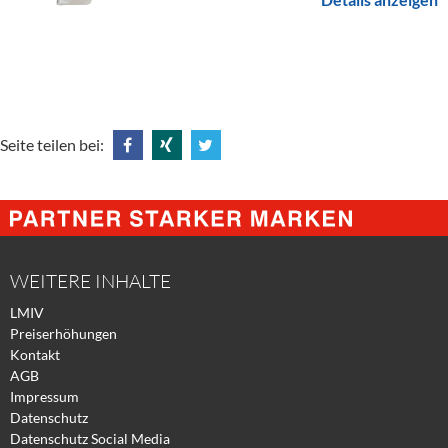
Seite teilen bei:
Share
Share
Tweet
@
@
@
Facebook
Xing
Twitter
WEITERE INHALTE
LMIV
Preiserhöhungen
Kontakt
AGB
Impressum
Datenschutz
Datenschutz Social Media