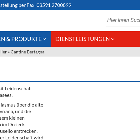
stellung
per Fax: 03591 2700899
N & PRODUKTE
DIENSTLEISTUNGEN
ller
»
Cantine Bertagna
 Schaumwein
Gastronomie
Kommisionskauf &
Lieferbedingungen
Großhandel
Fremddienstleistungen
en
it Leidenschaft
asees.
siasmus über die alte
reie Getränke
vriana, und die
esem kleinen
chenartikel
h im Dreieck
usello erstrecken,
ter Leidenschaft wird