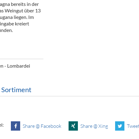
gna bereits in der
ör
das Weingut über 13
ugana liegen. Im
nt
ingabe kreiert
inden.
ung
tikel & Desinfektion
ien - Lombardei
m Sortiment
i:
Share @ Facebook
Share @ Xing
Tweet