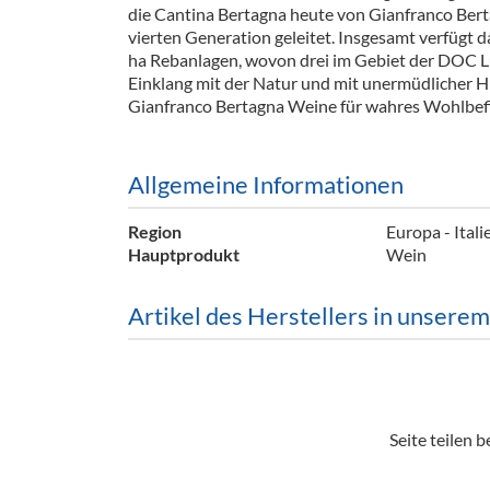
die Cantina Bertagna heute von Gianfranco Berta
Barzubeh
vierten Generation geleitet. Insgesamt verfügt 
ha Rebanlagen, wovon drei im Gebiet der DOC L
Ausschankwagen
Equipme
Einklang mit der Natur und mit unermüdlicher H
Gianfranco Bertagna Weine für wahres Wohlbef
Gläser
Verpack
Kühlanhänger
Hygienear
Allgemeine Informationen
Theken + Zubehör
Region
Europa - Ital
Hauptprodukt
Wein
Artikel des Herstellers in unsere
Seite teilen be