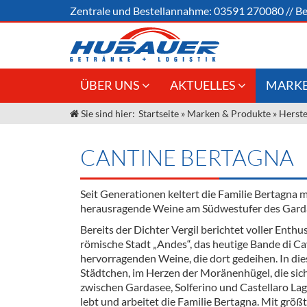
Zentrale und
Bestellannahme:
03591 270080
//
Be
ÜBER UNS
AKTUELLES
MARKE
Sie sind hier:
Startseite
»
Marken & Produkte
»
Herste
Jobs
Angebote Gastronomie &
Weine &
Großhandel
Unser Liefergebiet
Sirup
CANTINE BERTAGNA
Innovation - Die Neue Art des
Unser Team
Bierzapfens "DroughtMaster"
Spirituos
Seit Generationen keltert die Familie Bertagna m
Kontakt
Fassbier + Zubehör
Neuigkeiten
Bier
herausragende Weine am Südwestufer des Gard
Bereits der Dichter Vergil berichtet voller Enthu
Termine
Alkoholf
römische Stadt „Andes“, das heutige Bande di Ca
hervorragenden Weine, die dort gedeihen. In di
Öle & Kü
Städtchen, im Herzen der Moränenhügel, die sic
zwischen Gardasee, Solferino und Castellaro Lag
Kaffee
lebt und arbeitet die Familie Bertagna. Mit größ