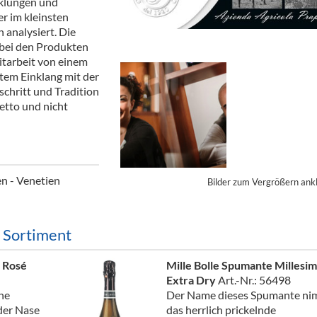
cklungen und
ör
r im kleinsten
 analysiert. Die
nt
t bei den Produkten
itarbeit von einem
ung
ktem Einklang mit der
chritt und Tradition
tikel & Desinfektion
hetto und nicht
en - Venetien
Bilder zum Vergrößern ank
m Sortiment
t Rosé
Mille Bolle Spumante Millesi
Extra Dry
Art.-Nr.: 56498
che
Der Name dieses Spumante n
der Nase
das herrlich prickelnde