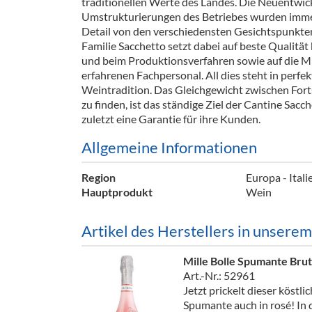
traditionellen Werte des Landes. Die Neuentwi
Barzubeh
Umstrukturierungen des Betriebes wurden imme
Detail von den verschiedensten Gesichtspunkten
Ausschankwagen
Equipme
Familie Sacchetto setzt dabei auf beste Qualitä
und beim Produktionsverfahren sowie auf die M
Gläser
Verpack
erfahrenen Fachpersonal. All dies steht in perfe
Weintradition. Das Gleichgewicht zwischen Forts
Kühlanhänger
Hygienear
zu finden, ist das ständige Ziel der Cantine Sacc
zuletzt eine Garantie für ihre Kunden.
Theken + Zubehör
Allgemeine Informationen
Region
Europa - Itali
Hauptprodukt
Wein
Artikel des Herstellers in unsere
Mille Bolle Spumante Bru
Art.-Nr.: 52961
Jetzt prickelt dieser köstli
Spumante auch in rosé! In 