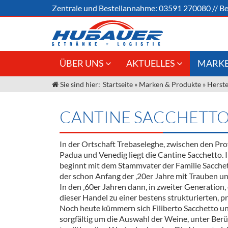
Zentrale und
Bestellannahme:
03591 270080
//
Be
ÜBER UNS
AKTUELLES
MARKE
Sie sind hier:
Startseite
»
Marken & Produkte
»
Herste
Jobs
Angebote Gastronomie &
Weine &
Großhandel
Unser Liefergebiet
Sirup
CANTINE SACCHETT
Innovation - Die Neue Art des
Unser Team
Bierzapfens "DroughtMaster"
Spirituos
In der Ortschaft Trebaseleghe, zwischen den Pro
Kontakt
Fassbier + Zubehör
Neuigkeiten
Bier
Padua und Venedig liegt die Cantine Sacchetto. 
beginnt mit dem Stammvater der Familie Sacchett
Termine
Alkoholf
der schon Anfang der ‚20er Jahre mit Trauben u
In den ‚60er Jahren dann, in zweiter Generation,
Öle & Kü
dieser Handel zu einer bestens strukturierten, p
Noch heute kümmern sich Filiberto Sacchetto u
Kaffee
sorgfältig um die Auswahl der Weine, unter Berü