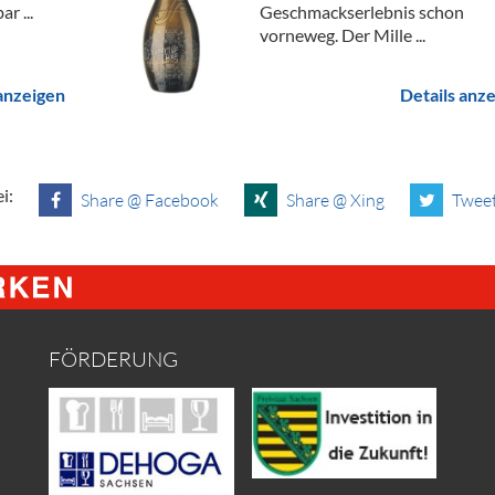
r ...
Geschmackserlebnis schon
vorneweg. Der Mille ...
 anzeigen
Details anz
i:
Share @ Facebook
Share @ Xing
Tweet
FÖRDERUNG