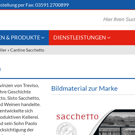
stellung
per Fax: 03591 2700899
N & PRODUKTE
DIENSTLEISTUNGEN
ller
»
Cantine Sacchetto
 Schaumwein
Gastronomie
Kommisionskauf &
Lieferbedingungen
Großhandel
O
Fremddienstleistungen
en
vinzen von Treviso,
Bildmaterial zur Marke
Ihre Geschichte
o, Sisto Sacchetto,
reie Getränke
nd Weinen handelte.
 entwickelte sich
chenartikel
roduktiven Kellerei.
nd sein Sohn Paolo
cksichtigung der