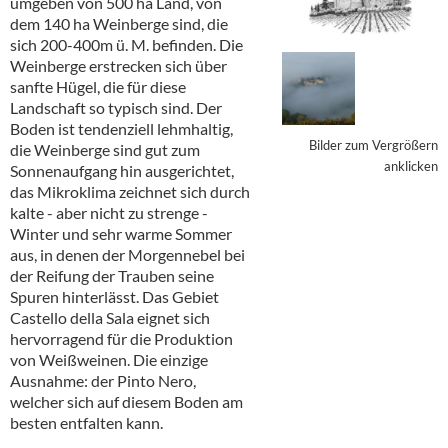
umgeben von 500 ha Land, von
Alkoholfreie Getränke
dem 140 ha Weinberge sind, die
sich 200-400m ü. M. befinden. Die
Öle & Küchenartikel
Weinberge erstrecken sich über
sanfte Hügel, die für diese
Kaffee
Landschaft so typisch sind. Der
Boden ist tendenziell lehmhaltig,
Barzubehör
Bilder zum Vergrößern
die Weinberge sind gut zum
anklicken
Sonnenaufgang hin ausgerichtet,
Equipment
das Mikroklima zeichnet sich durch
kalte - aber nicht zu strenge -
Verpackung
Winter und sehr warme Sommer
aus, in denen der Morgennebel bei
Hygieneartikel & Desinfektion
der Reifung der Trauben seine
Spuren hinterlässt. Das Gebiet
Castello della Sala eignet sich
hervorragend für die Produktion
von Weißweinen. Die einzige
Ausnahme: der Pinto Nero,
welcher sich auf diesem Boden am
besten entfalten kann.