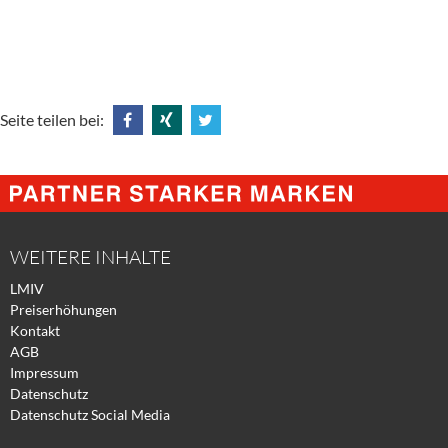
Seite teilen bei:
Share
Share
Tweet
@
@
@
Facebook
Xing
Twitter
WEITERE INHALTE
LMIV
Preiserhöhungen
Kontakt
AGB
Impressum
Datenschutz
Datenschutz Social Media