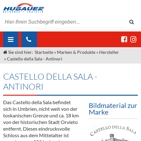
Sie sind hier:
Startseite
»
Marken & Produkte
»
Hersteller
ÜBER UNS
»
Castello della Sala - Antinori
AKTUELLES
Jobs
CASTELLO DELLA SALA -
MARKEN & PRODUKTE
Unser Liefergebiet
Angebote Gastronomie & Großhandel
ANTINORI
Gastronomie
DIENSTLEISTUNGEN
Unser Team
Innovation - Die Neue Art des Bierzapfens
Weine & Schaumwein
Das Castello della Sala befindet
Bildmaterial zur
"DroughtMaster"
Großhandel
Kontakt
Sirup
Kommisionskauf & Lieferbedingungen
sich in Umbrien, nicht weit von der
Marke
toskanischen Grenze und ca. 18 km
Neuigkeiten
Spirituosen
Fremddienstleistungen
von der historischen Stadt Orvieto
entfernt. Dieses eindrucksvolle
Termine
Bier
Schloss aus dem Mittelalter ist