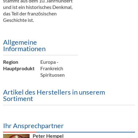
stammt aus dem 10. Jahrhundert
Alkoholfreie Getränke
und ist ein historisches Denkmal,
das Teil der französischen
Öle & Küchenartikel
Geschichte ist.
Kaffee
Barzubehör
Allgemeine
Informationen
Equipment
Region
Europa -
Verpackung
Hauptprodukt
Frankreich
Spirituosen
Hygieneartikel & Desinfektion
Artikel des Herstellers in unserem
Sortiment
Ihr Ansprechpartner
Peter Hempel