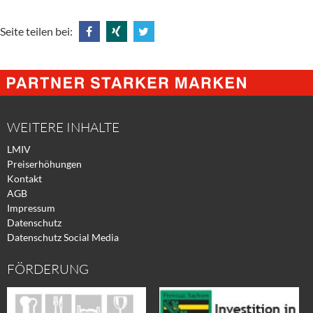
Seite teilen bei:
Share
Share
Tweet
@
@
@
Facebook
Xing
Twitter
WEITERE INHALTE
LMIV
Preiserhöhungen
Kontakt
AGB
Impressum
Datenschutz
Datenschutz Social Media
FÖRDERUNG