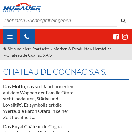
Sie sind hier:
Startseite
»
Marken & Produkte
»
Hersteller
ÜBER UNS
»
Chateau de Cognac S.A.S.
AKTUELLES
Jobs
CHATEAU DE COGNAC S.A.S.
MARKEN & PRODUKTE
Unser Liefergebiet
Angebote Gastronomie & Großhandel
Gastronomie
Das Motto, das seit Jahrhunderten
DIENSTLEISTUNGEN
Unser Team
Innovation - Die Neue Art des Bierzapfens
Weine & Schaumwein
auf dem Wappen der Familie Otard
"DroughtMaster"
Großhandel
Kontakt
Sirup
Kommisionskauf & Lieferbedingungen
steht, bedeutet „Stärke und
Loyalität“. Es symbolisiert die
Neuigkeiten
Spirituosen
Fremddienstleistungen
Werte, die Baron Otard in seiner
Zeit hochhielt ...
Termine
Bier
Das Royal Château de Cognac