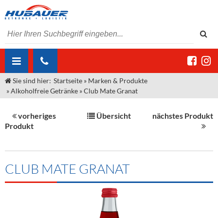
Sie sind hier:
Startseite
»
Marken & Produkte
ÜBER UNS
»
Alkoholfreie Getränke
»
Club Mate Granat
AKTUELLES
Jobs
vorheriges
Übersicht
nächstes Produkt
MARKEN & PRODUKTE
Unser Liefergebiet
Angebote Gastronomie & Großhandel
Produkt
Gastronomie
DIENSTLEISTUNGEN
Unser Team
Innovation - Die Neue Art des Bierzapfens
Weine & Schaumwein
"DroughtMaster"
Großhandel
Kontakt
Sirup
Kommisionskauf & Lieferbedingungen
CLUB MATE GRANAT
Neuigkeiten
Spirituosen
Fremddienstleistungen
Termine
Bier