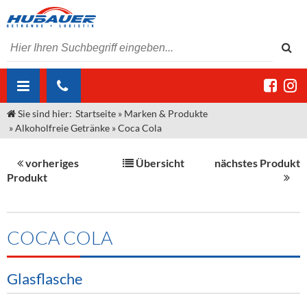
Sie sind hier:
Startseite
»
Marken & Produkte
ÜBER UNS
»
Alkoholfreie Getränke
»
Coca Cola
AKTUELLES
Jobs
vorheriges
Übersicht
nächstes Produkt
MARKEN & PRODUKTE
Unser Liefergebiet
Angebote Gastronomie & Großhandel
Produkt
Gastronomie
DIENSTLEISTUNGEN
Unser Team
Innovation - Die Neue Art des Bierzapfens
Weine & Schaumwein
"DroughtMaster"
Großhandel
Kontakt
Sirup
Kommisionskauf & Lieferbedingungen
COCA COLA
Neuigkeiten
Spirituosen
Fremddienstleistungen
Glasflasche
Termine
Bier