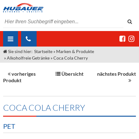
Sie sind hier:
Startseite
»
Marken & Produkte
ÜBER UNS
»
Alkoholfreie Getränke
»
Coca Cola Cherry
AKTUELLES
Jobs
vorheriges
Übersicht
nächstes Produkt
MARKEN & PRODUKTE
Unser Liefergebiet
Angebote Gastronomie & Großhandel
Produkt
Gastronomie
DIENSTLEISTUNGEN
Unser Team
Innovation - Die Neue Art des Bierzapfens
Weine & Schaumwein
"DroughtMaster"
Großhandel
Kontakt
Sirup
Kommisionskauf & Lieferbedingungen
COCA COLA CHERRY
Neuigkeiten
Spirituosen
Fremddienstleistungen
PET
Termine
Bier