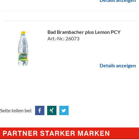
Bad Brambacher plus Lemon PCY
Art.-Nr.: 26073
Details anzeigen
Seite teilen bei:
Share
Share
Tweet
@
@
@
Facebook
Xing
Twitter