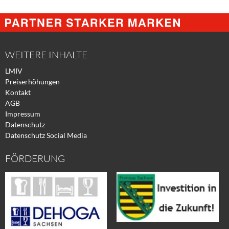
Share
Share
Tweet
@
@
@
Facebook
Xing
Twitter
WEITERE INHALTE
LMIV
Preiserhöhungen
Kontakt
AGB
Impressum
Datenschutz
Datenschutz Social Media
FÖRDERUNG