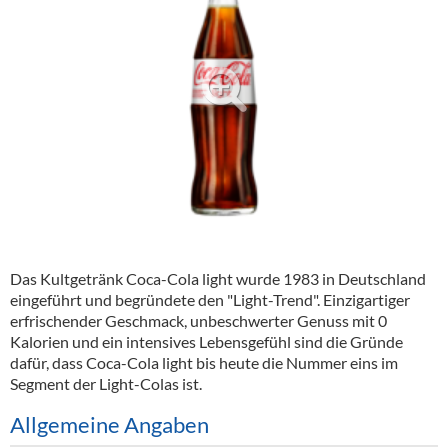
Alkoholfreie Getränke
Öle & Küchenartikel
Kaffee
Barzubehör
Equipment
Verpackung
Hygieneartikel & Desinfektion
Das Kultgetränk
Coca-Cola
light wurde 1983 in Deutschland
eingeführt und begründete den "Light-Trend". Einzigartiger
erfrischender Geschmack, unbeschwerter Genuss mit 0
Kalorien und ein intensives Lebensgefühl sind die Gründe
dafür, dass
Coca-Cola
light bis heute die Nummer eins im
Segment der Light-Colas ist.
Allgemeine Angaben