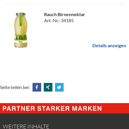
Rauch Birnennektar
Art.-Nr.: 34185
Details anzeigen
Seite teilen bei:
Share
Share
Tweet
@
@
@
Facebook
Xing
Twitter
WEITERE INHALTE