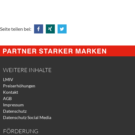
Seite teilen bei:
Share
Share
Tweet
@
@
@
Facebook
Xing
Twitter
WEITERE INHALTE
LMIV
Preiserhöhungen
Kontakt
AGB
Impressum
Datenschutz
Datenschutz Social Media
FÖRDERUNG