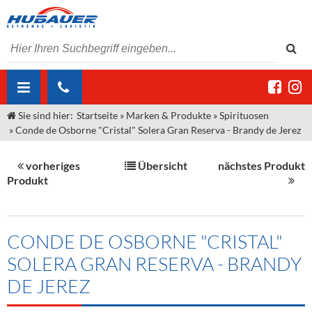
Sie sind hier:
Startseite
»
Marken & Produkte
»
Spirituosen
ÜBER UNS
»
Conde de Osborne "Cristal" Solera Gran Reserva - Brandy de Jerez
AKTUELLES
Jobs
vorheriges
Übersicht
nächstes Produkt
MARKEN & PRODUKTE
Unser Liefergebiet
Angebote Gastronomie & Großhandel
Produkt
Gastronomie
DIENSTLEISTUNGEN
Unser Team
Innovation - Die Neue Art des Bierzapfens
Weine & Schaumwein
"DroughtMaster"
Großhandel
Kontakt
Sirup
Kommisionskauf & Lieferbedingungen
CONDE DE OSBORNE "CRISTAL"
SOLERA GRAN RESERVA - BRANDY
Neuigkeiten
Spirituosen
Fremddienstleistungen
DE JEREZ
Termine
Bier