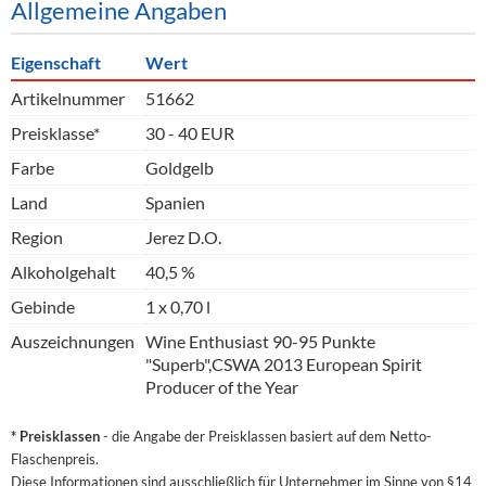
Allgemeine Angaben
Eigenschaft
Wert
Artikelnummer
51662
Preisklasse*
30 - 40 EUR
Farbe
Goldgelb
Land
Spanien
Region
Jerez D.O.
Alkoholgehalt
40,5 %
Gebinde
1 x 0,70 l
Auszeichnungen
Wine Enthusiast 90-95 Punkte
"Superb",CSWA 2013 European Spirit
Producer of the Year
* Preisklassen
- die Angabe der Preisklassen basiert auf dem Netto-
Flaschenpreis.
Diese Informationen sind ausschließlich für Unternehmer im Sinne von §14