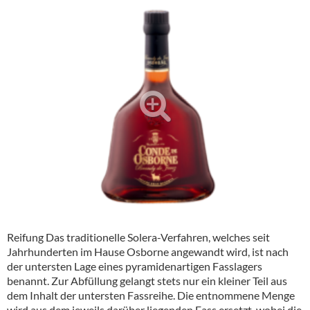
Alkoholfreie Getränke
Öle & Küchenartikel
Kaffee
Barzubehör
Equipment
Verpackung
Hygieneartikel & Desinfektion
Reifung Das traditionelle Solera-Verfahren, welches seit
Jahrhunderten im Hause Osborne angewandt wird, ist nach
der untersten Lage eines pyramidenartigen Fasslagers
benannt. Zur Abfüllung gelangt stets nur ein kleiner Teil aus
dem Inhalt der untersten Fassreihe. Die entnommene Menge
wird aus dem jeweils darüber liegenden Fass ersetzt, wobei die