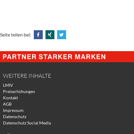
Seite teilen bei:
Share
Share
Tweet
@
@
@
Facebook
Xing
Twitter
WEITERE INHALTE
LMIV
Preiserhöhungen
Kontakt
AGB
Impressum
Datenschutz
Datenschutz Social Media