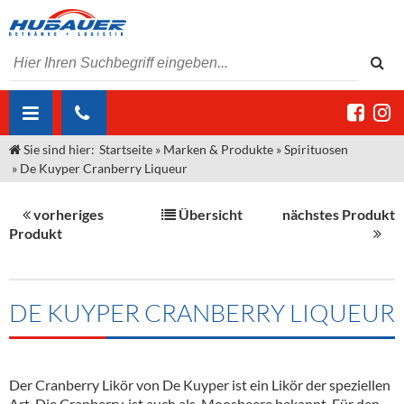
Sie sind hier:
Startseite
»
Marken & Produkte
»
Spirituosen
ÜBER UNS
»
De Kuyper Cranberry Liqueur
AKTUELLES
Jobs
vorheriges
Übersicht
nächstes Produkt
MARKEN & PRODUKTE
Unser Liefergebiet
Angebote Gastronomie & Großhandel
Produkt
Gastronomie
DIENSTLEISTUNGEN
Unser Team
Innovation - Die Neue Art des Bierzapfens
Weine & Schaumwein
"DroughtMaster"
Großhandel
Kontakt
Sirup
Kommisionskauf & Lieferbedingungen
DE KUYPER CRANBERRY LIQUEUR
Neuigkeiten
Spirituosen
Fremddienstleistungen
Termine
Bier
Der Cranberry Likör von De Kuyper ist ein Likör der speziellen
Art. Die Cranberry, ist auch als Moosbeere bekannt. Für den