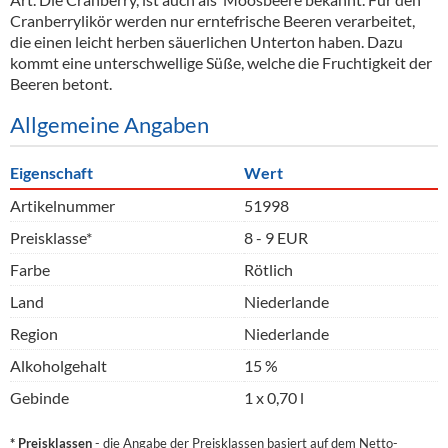
Alkoholfreie Getränke
Cranberrylikör werden nur erntefrische Beeren verarbeitet,
die einen leicht herben säuerlichen Unterton haben. Dazu
Öle & Küchenartikel
kommt eine unterschwellige Süße, welche die Fruchtigkeit der
Beeren betont.
Kaffee
Allgemeine Angaben
Barzubehör
Eigenschaft
Equipment
Wert
Artikelnummer
51998
Verpackung
Preisklasse*
8 - 9 EUR
Hygieneartikel & Desinfektion
Farbe
Rötlich
Land
Niederlande
Region
Niederlande
Alkoholgehalt
15 %
Gebinde
1 x 0,70 l
* Preisklassen
- die Angabe der Preisklassen basiert auf dem Netto-