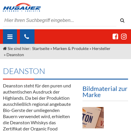
Sie sind hier:
Startseite
»
Marken & Produkte
»
Hersteller
ÜBER UNS
»
Deanston
AKTUELLES
Jobs
DEANSTON
MARKEN & PRODUKTE
Unser Liefergebiet
Angebote Gastronomie & Großhandel
Gastronomie
Deanston steht für den puren und
DIENSTLEISTUNGEN
Unser Team
Innovation - Die Neue Art des Bierzapfens
Weine & Schaumwein
Bildmaterial zur
authentischen Ausdruck der
Marke
"DroughtMaster"
Großhandel
Kontakt
Sirup
Kommisionskauf & Lieferbedingungen
Highlands. Da bei der Produktion
ausschließlich regional angebaute
Neuigkeiten
Spirituosen
Fremddienstleistungen
Bio-Gerste der umliegenden
Bauern verwendet wird, erhielten
Termine
Bier
die Deanston Whiskys das
Zertifikat der Organic Food