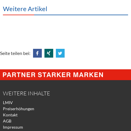
Weitere Artikel
Seite teilen bei:
Share
Share
Tweet
@
@
@
Facebook
Xing
Twitter
WEITERE INHALTE
LMIV
Preiserhöhungen
Kontakt
AGB
Impressum