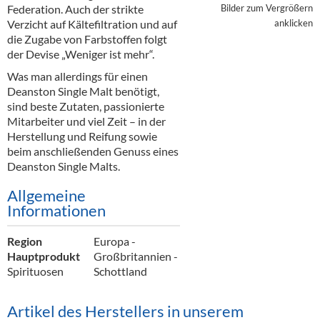
Alkoholfreie Getränke
Federation. Auch der strikte
Bilder zum Vergrößern
Verzicht auf Kältefiltration und auf
anklicken
Öle & Küchenartikel
die Zugabe von Farbstoffen folgt
der Devise „Weniger ist mehr“.
Kaffee
Was man allerdings für einen
Deanston Single Malt benötigt,
Barzubehör
sind beste Zutaten, passionierte
Mitarbeiter und viel Zeit – in der
Equipment
Herstellung und Reifung sowie
beim anschließenden Genuss eines
Verpackung
Deanston Single Malts.
Hygieneartikel & Desinfektion
Allgemeine
Informationen
Region
Europa -
Hauptprodukt
Großbritannien -
Spirituosen
Schottland
Artikel des Herstellers in unserem