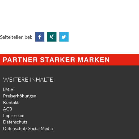
Seite teilen bei:
Share
Share
Tweet
@
@
@
Facebook
Xing
Twitter
WEITERE INHALTE
LMIV
Preiserhöhungen
Kontakt
AGB
Impressum
Datenschutz
Datenschutz Social Media