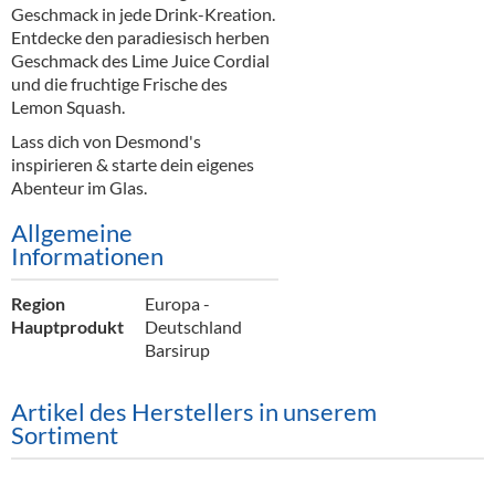
Alkoholfreie Getränke
Geschmack in jede Drink-Kreation.
Entdecke den paradiesisch herben
Öle & Küchenartikel
Geschmack des Lime Juice Cordial
und die fruchtige Frische des
Kaffee
Lemon Squash.
Lass dich von Desmond's
Barzubehör
inspirieren & starte dein eigenes
Abenteur im Glas.
Equipment
Allgemeine
Verpackung
Informationen
Hygieneartikel & Desinfektion
Region
Europa -
Hauptprodukt
Deutschland
Barsirup
Artikel des Herstellers in unserem
Sortiment