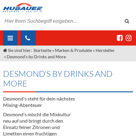
Sie sind hier:
Startseite
»
Marken & Produkte
»
Hersteller
ÜBER UNS
»
Desmond‘s by Drinks and More
AKTUELLES
Jobs
DESMOND‘S BY DRINKS AND
MARKEN & PRODUKTE
Unser Liefergebiet
Angebote Gastronomie & Großhandel
MORE
Gastronomie
DIENSTLEISTUNGEN
Unser Team
Innovation - Die Neue Art des Bierzapfens
Weine & Schaumwein
Desmond's steht für dein nächstes
"DroughtMaster"
Großhandel
Kontakt
Sirup
Kommisionskauf & Lieferbedingungen
Mixing-Abenteuer
Neuigkeiten
Spirituosen
Fremddienstleistungen
Desmond's mischt die Mixkultur
neu auf und bringt durch den
Termine
Bier
Einsatz feiner Zitronen und
Limetten einen fruchtigen