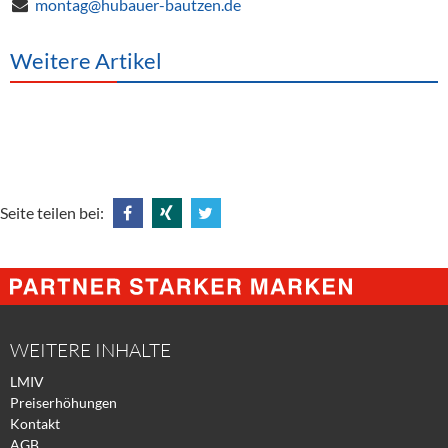
montag@hubauer-bautzen.de
Weitere Artikel
Seite teilen bei:
Share
Share
Tweet
@
@
@
Facebook
Xing
Twitter
WEITERE INHALTE
LMIV
Preiserhöhungen
Kontakt
AGB