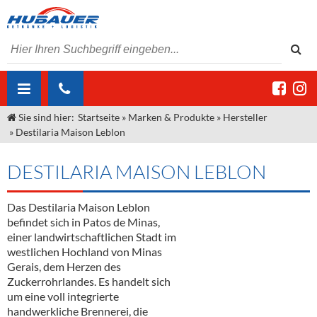
Sie sind hier:
Startseite
»
Marken & Produkte
»
Hersteller
ÜBER UNS
»
Destilaria Maison Leblon
AKTUELLES
Jobs
DESTILARIA MAISON LEBLON
MARKEN & PRODUKTE
Unser Liefergebiet
Angebote Gastronomie & Großhandel
Gastronomie
Das Destilaria Maison Leblon
DIENSTLEISTUNGEN
Unser Team
Innovation - Die Neue Art des Bierzapfens
Weine & Schaumwein
befindet sich in Patos de Minas,
"DroughtMaster"
Großhandel
Kontakt
Sirup
Kommisionskauf & Lieferbedingungen
einer landwirtschaftlichen Stadt im
westlichen Hochland von Minas
Neuigkeiten
Spirituosen
Fremddienstleistungen
Gerais, dem Herzen des
Zuckerrohrlandes. Es handelt sich
Termine
Bier
um eine voll integrierte
handwerkliche Brennerei, die