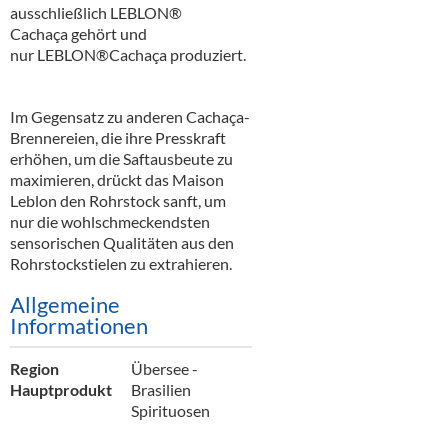
Alkoholfreie Getränke
ausschließlich LEBLON®
Cachaça gehört und
Öle & Küchenartikel
nur LEBLON®Cachaça produziert.
Kaffee
Im Gegensatz zu anderen Cachaça-
Barzubehör
Brennereien, die ihre Presskraft
erhöhen, um die Saftausbeute zu
Equipment
maximieren, drückt das Maison
Leblon den Rohrstock sanft, um
Verpackung
nur die wohlschmeckendsten
sensorischen Qualitäten aus den
Hygieneartikel & Desinfektion
Rohrstockstielen zu extrahieren.
Allgemeine
Informationen
Region
Übersee -
Hauptprodukt
Brasilien
Spirituosen