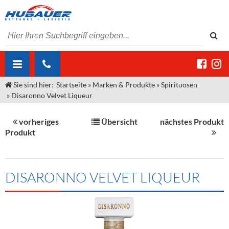
Sie sind hier:
Startseite
»
Marken & Produkte
»
Spirituosen
ÜBER UNS
»
Disaronno Velvet Liqueur
AKTUELLES
Jobs
vorheriges
Übersicht
nächstes Produkt
MARKEN & PRODUKTE
Unser Liefergebiet
Angebote Gastronomie & Großhandel
Produkt
Gastronomie
DIENSTLEISTUNGEN
Unser Team
Innovation - Die Neue Art des Bierzapfens
Weine & Schaumwein
"DroughtMaster"
Großhandel
Kontakt
Sirup
Kommisionskauf & Lieferbedingungen
DISARONNO VELVET LIQUEUR
Neuigkeiten
Spirituosen
Fremddienstleistungen
Termine
Bier