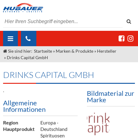
Sie sind hier:
Startseite
»
Marken & Produkte
»
Hersteller
ÜBER UNS
»
Drinks Capital GmbH
AKTUELLES
Jobs
DRINKS CAPITAL GMBH
MARKEN & PRODUKTE
Unser Liefergebiet
Angebote Gastronomie & Großhandel
Gastronomie
.
DIENSTLEISTUNGEN
Unser Team
Innovation - Die Neue Art des Bierzapfens
Weine & Schaumwein
Bildmaterial zur
Marke
Allgemeine
"DroughtMaster"
Großhandel
Kontakt
Sirup
Kommisionskauf & Lieferbedingungen
Informationen
Neuigkeiten
Spirituosen
Fremddienstleistungen
Region
Europa -
Termine
Bier
Hauptprodukt
Deutschland
Spirituosen