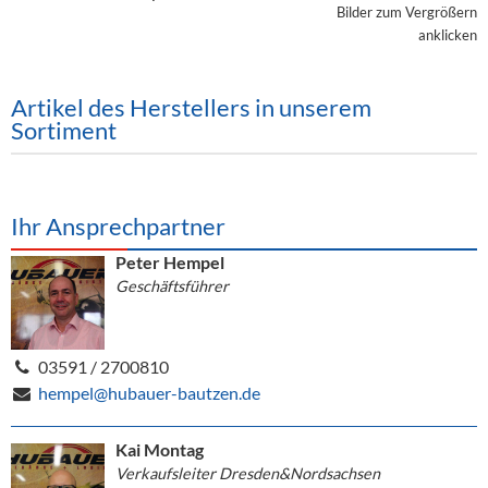
Alkoholfreie Getränke
Bilder zum Vergrößern
anklicken
Öle & Küchenartikel
Kaffee
Artikel des Herstellers in unserem
Sortiment
Barzubehör
Equipment
Ihr Ansprechpartner
Verpackung
Peter Hempel
Hygieneartikel & Desinfektion
Geschäftsführer
03591 / 2700810
hempel@hubauer-bautzen.de
Kai Montag
Verkaufsleiter Dresden&Nordsachsen