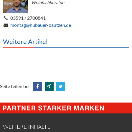
Weinfachberatun
03591 / 2700841
montag@hubauer-bautzen.de
Weitere Artikel
Seite teilen bei:
Share
Share
Tweet
@
@
@
Facebook
Xing
Twitter
WEITERE INHALTE