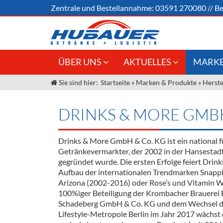
Zentrale und
Bestellannahme:
03591 270080
//
Be
ÜBER UNS
AKTUELLES
MARKE
Sie sind hier:
Startseite
»
Marken & Produkte
»
Herste
Jobs
Angebote Gastronomie &
Weine &
Großhandel
Unser Liefergebiet
Sirup
DRINKS & MORE GMBH
Innovation - Die Neue Art des
Unser Team
Bierzapfens "DroughtMaster"
Spirituos
Drinks & More GmbH & Co. KG ist ein national
Kontakt
Fassbier + Zubehör
Neuigkeiten
Bier
Getränkevermarkter, der 2002 in der Hansesta
gegründet wurde. Die ersten Erfolge feiert Drin
Termine
Alkoholf
Aufbau der internationalen Trendmarken Snapp
Arizona (2002-2016) oder Rose’s und Vitamin Wel
Öle & Kü
100%iger Beteiligung der Krombacher Brauerei
Schadeberg GmbH & Co. KG und dem Wechsel des
Kaffee
Lifestyle-Metropole Berlin im Jahr 2017 wächst 