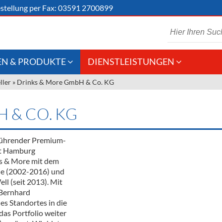
stellung
per Fax: 03591 2700899
N & PRODUKTE
DIENSTLEISTUNGEN
ller
»
Drinks & More GmbH & Co. KG
 Schaumwein
Gastronomie
Kommisionskauf &
Lieferbedingungen
Großhandel
 & CO. KG
Fremddienstleistungen
en
 führender Premium-
dt Hamburg
ks & More mit dem
reie Getränke
le (2002-2016) und
l (seit 2013). Mit
chenartikel
 Bernhard
 Standortes in die
das Portfolio weiter