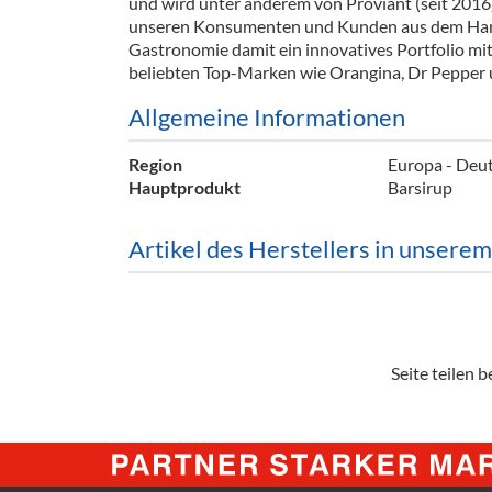
und wird unter anderem von Proviant (seit 2016)
Barzubeh
unseren Konsumenten und Kunden aus dem Han
Gastronomie damit ein innovatives Portfolio mit
Ausschankwagen
Equipme
beliebten Top-Marken wie Orangina, Dr Pepper 
Gläser
Verpack
Allgemeine Informationen
Kühlanhänger
Hygienear
Region
Europa - Deu
Hauptprodukt
Barsirup
Theken + Zubehör
Artikel des Herstellers in unsere
Seite teilen be