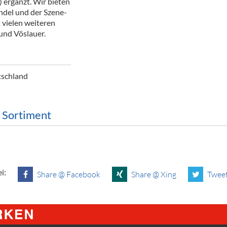
 ergänzt. Wir bieten
ör
del und der Szene-
 vielen weiteren
nt
und Vöslauer.
ung
tikel & Desinfektion
tschland
m Sortiment
i:
Share @ Facebook
Share @ Xing
Tweet