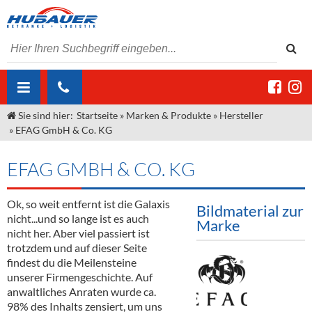
Sie sind hier:
Startseite
»
Marken & Produkte
»
Hersteller
ÜBER UNS
»
EFAG GmbH & Co. KG
AKTUELLES
Jobs
EFAG GMBH & CO. KG
MARKEN & PRODUKTE
Unser Liefergebiet
Angebote Gastronomie & Großhandel
Gastronomie
Ok, so weit entfernt ist die Galaxis
DIENSTLEISTUNGEN
Unser Team
Innovation - Die Neue Art des Bierzapfens
Weine & Schaumwein
Bildmaterial zur
nicht...und so lange ist es auch
Marke
"DroughtMaster"
Großhandel
Kontakt
Sirup
Kommisionskauf & Lieferbedingungen
nicht her. Aber viel passiert ist
trotzdem und auf dieser Seite
Neuigkeiten
Spirituosen
Fremddienstleistungen
findest du die Meilensteine
unserer Firmengeschichte. Auf
Termine
Bier
anwaltliches Anraten wurde ca.
98% des Inhalts zensiert, um uns