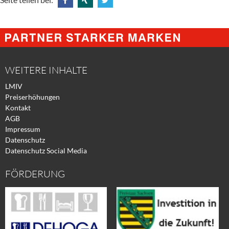
Share
Share
Tweet
@
@
@
Facebook
Xing
Twitter
WEITERE INHALTE
LMIV
Preiserhöhungen
Kontakt
AGB
Impressum
Datenschutz
Datenschutz Social Media
FÖRDERUNG