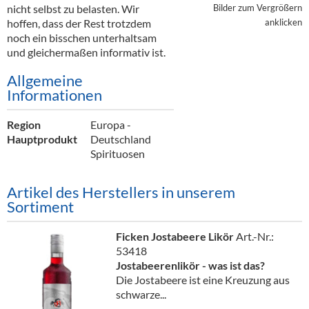
Alkoholfreie Getränke
nicht selbst zu belasten. Wir
Bilder zum Vergrößern
hoffen, dass der Rest trotzdem
anklicken
Öle & Küchenartikel
noch ein bisschen unterhaltsam
und gleichermaßen informativ ist.
Kaffee
Allgemeine
Barzubehör
Informationen
Equipment
Region
Europa -
Hauptprodukt
Deutschland
Verpackung
Spirituosen
Hygieneartikel & Desinfektion
Artikel des Herstellers in unserem
Sortiment
Ficken Jostabeere Likör
Art.-Nr.:
53418
Jostabeerenlikör - was ist das?
Die Jostabeere ist eine Kreuzung aus
schwarze...