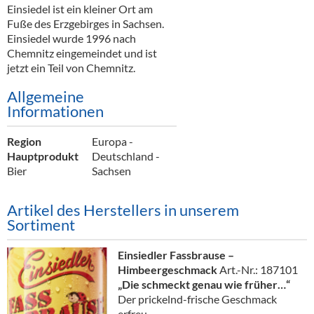
Alkoholfreie Getränke
Einsiedel ist ein kleiner Ort am
Fuße des Erzgebirges in Sachsen.
Öle & Küchenartikel
Einsiedel wurde 1996 nach
Chemnitz eingemeindet und ist
Kaffee
jetzt ein Teil von Chemnitz.
Barzubehör
Allgemeine
Informationen
Equipment
Region
Europa -
Verpackung
Hauptprodukt
Deutschland -
Bier
Sachsen
Hygieneartikel & Desinfektion
Artikel des Herstellers in unserem
Sortiment
Einsiedler Fassbrause –
Himbeergeschmack
Art.-Nr.: 187101
„Die schmeckt genau wie früher…“
Der prickelnd-frische Geschmack
erfreu...