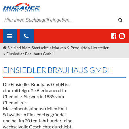
Sie sind hier:
Startseite
»
Marken & Produkte
»
Hersteller
ÜBER UNS
»
Einsiedler Brauhaus GmbH
AKTUELLES
Jobs
EINSIEDLER BRAUHAUS GMBH
MARKEN & PRODUKTE
Unser Liefergebiet
Angebote Gastronomie & Großhandel
Gastronomie
Die Einsiedler Brauhaus GmbH ist
DIENSTLEISTUNGEN
Unser Team
Innovation - Die Neue Art des Bierzapfens
Weine & Schaumwein
eine mittelgroße Bierbrauerei in
"DroughtMaster"
Großhandel
Kontakt
Sirup
Kommisionskauf & Lieferbedingungen
Chemnitz. Sie wurde 1885 vom
Chemnitzer
Neuigkeiten
Spirituosen
Fremddienstleistungen
Maschinenbauindustriellen Emil
Schwalbe in Einsiedel gegründet
Termine
Bier
und hat im 20.ten Jahrhundert eine
wechselvolle Geschichte durchlebt.