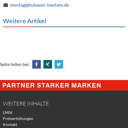
montag@hubauer-bautzen.de
Weitere Artikel
Seite teilen bei:
Share
Share
Tweet
@
@
@
Facebook
Xing
Twitter
WEITERE INHALTE
LMIV
Preiserhöhungen
Kontakt