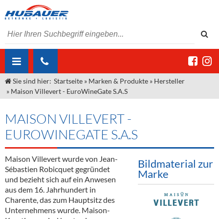
Sie sind hier:
Startseite
»
Marken & Produkte
»
Hersteller
ÜBER UNS
»
Maison Villevert - EuroWineGate S.A.S
AKTUELLES
Jobs
MAISON VILLEVERT -
MARKEN & PRODUKTE
Unser Liefergebiet
Angebote Gastronomie & Großhandel
EUROWINEGATE S.A.S
Gastronomie
DIENSTLEISTUNGEN
Unser Team
Innovation - Die Neue Art des Bierzapfens
Weine & Schaumwein
Maison Villevert wurde von Jean-
Bildmaterial zur
"DroughtMaster"
Großhandel
Kontakt
Sirup
Kommisionskauf & Lieferbedingungen
Sébastien Robicquet gegründet
Marke
und bezieht sich auf ein Anwesen
Neuigkeiten
Spirituosen
Fremddienstleistungen
aus dem 16. Jahrhundert in
Charente, das zum Hauptsitz des
Termine
Bier
Unternehmens wurde. Maison-