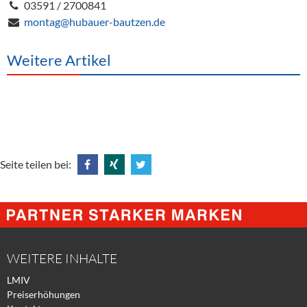
03591 / 2700841
montag@hubauer-bautzen.de
Weitere Artikel
Seite teilen bei:
Share
Share
Tweet
@
@
@
Facebook
Xing
Twitter
WEITERE INHALTE
LMIV
Preiserhöhungen