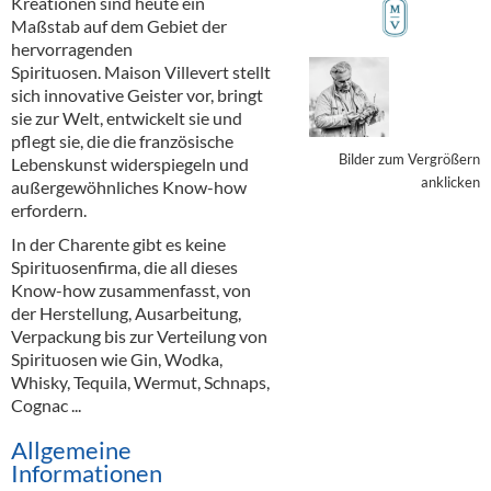
Kreationen sind heute ein
Alkoholfreie Getränke
Maßstab auf dem Gebiet der
hervorragenden
Öle & Küchenartikel
Spirituosen. Maison Villevert stellt
sich innovative Geister vor, bringt
Kaffee
sie zur Welt, entwickelt sie und
pflegt sie, die die französische
Barzubehör
Bilder zum Vergrößern
Lebenskunst widerspiegeln und
anklicken
außergewöhnliches Know-how
Equipment
erfordern.
Verpackung
In der Charente gibt es keine
Spirituosenfirma, die all dieses
Hygieneartikel & Desinfektion
Know-how zusammenfasst, von
der Herstellung, Ausarbeitung,
Verpackung bis zur Verteilung von
Spirituosen wie Gin, Wodka,
Whisky, Tequila, Wermut, Schnaps,
Cognac ...
Allgemeine
Informationen