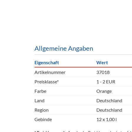
Barzubeh
Ausschankwagen
Equipme
Gläser
Verpack
Kühlanhänger
Hygienear
Allgemeine Angaben
Theken + Zubehör
Eigenschaft
Wert
Artikelnummer
37018
Preisklasse*
1 - 2 EUR
Farbe
Orange
Land
Deutschland
Region
Deutschland
Gebinde
12 x 1,00 l