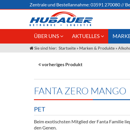
Zentrale und
Bestellannahme:
03591 270080
//
Be
ÜBER UNS
AKTUELLES
MARKE
Sie sind hier:
Startseite
»
Marken & Produkte
»
Alkoho
Jobs
Angebote Gastronomie &
Weine &
Großhandel
Unser Liefergebiet
Sirup
vorheriges Produkt
Innovation - Die Neue Art des
Unser Team
Bierzapfens "DroughtMaster"
Spirituos
Kontakt
Fassbier + Zubehör
Neuigkeiten
Bier
FANTA ZERO MANGO
Termine
Alkoholf
PET
Öle & Kü
Beim exotischsten Mitglied der Fanta Familie lieg
Kaffee
den Genen.