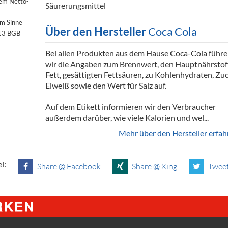
dem Netto-
Säurerungsmittel
im Sinne
Über den Hersteller
Coca Cola
§13 BGB
Bei allen Produkten aus dem Hause Coca-Cola führ
wir die Angaben zum Brennwert, den Hauptnährstof
Fett, gesättigten Fettsäuren, zu Kohlenhydraten, Zuc
Eiweiß sowie den Wert für Salz auf.
Auf dem Etikett informieren wir den Verbraucher
außerdem darüber, wie viele Kalorien und wel...
Mehr über den Hersteller erfah
i:
Share @ Facebook
Share @ Xing
Tweet