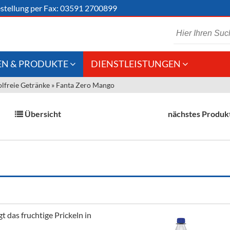
stellung
per Fax: 03591 2700899
N & PRODUKTE
DIENSTLEISTUNGEN
lfreie Getränke
»
Fanta Zero Mango
 Schaumwein
Gastronomie
Kommisionskauf &
Lieferbedingungen
Großhandel
Übersicht
nächstes Produk
Fremddienstleistungen
en
reie Getränke
chenartikel
t das fruchtige Prickeln in