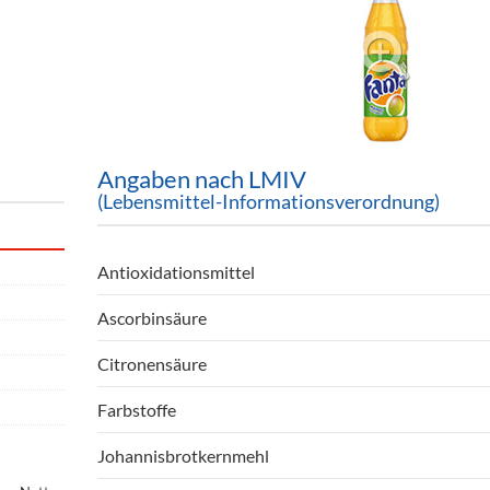
ör
nt
ung
tikel & Desinfektion
Angaben nach LMIV
(Lebensmittel-Informationsverordnung)
Antioxidationsmittel
Ascorbinsäure
Citronensäure
Farbstoffe
Johannisbrotkernmehl