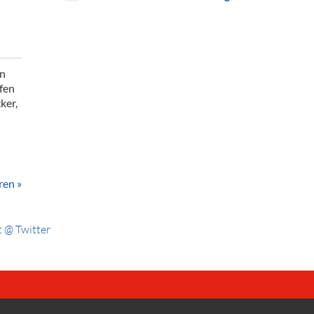
en
fen
ker,
ren »
 @ Twitter