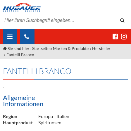
Sie sind hier:
Startseite
»
Marken & Produkte
»
Hersteller
ÜBER UNS
»
Fantelli Branco
AKTUELLES
Jobs
FANTELLI BRANCO
MARKEN & PRODUKTE
Unser Liefergebiet
Angebote Gastronomie & Großhandel
Gastronomie
.
DIENSTLEISTUNGEN
Unser Team
Innovation - Die Neue Art des Bierzapfens
Weine & Schaumwein
Allgemeine
"DroughtMaster"
Großhandel
Kontakt
Sirup
Kommisionskauf & Lieferbedingungen
Informationen
Neuigkeiten
Spirituosen
Fremddienstleistungen
Region
Europa - Italien
Termine
Bier
Hauptprodukt
Spirituosen