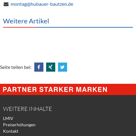
montag@hubauer-bautzen.de
Weitere Artikel
Seite teilen bei:
Share
Share
Tweet
@
@
@
Facebook
Xing
Twitter
WEITERE INHALTE
LMIV
Preiserhöhungen
Kontakt