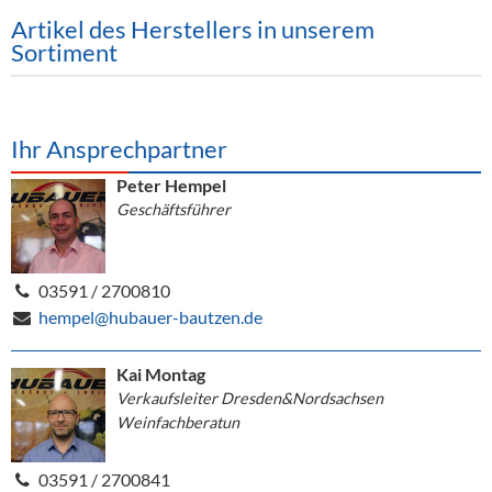
Alkoholfreie Getränke
Artikel des Herstellers in unserem
Sortiment
Öle & Küchenartikel
Kaffee
Ihr Ansprechpartner
Barzubehör
Peter Hempel
Equipment
Geschäftsführer
Verpackung
Hygieneartikel & Desinfektion
03591 / 2700810
hempel@hubauer-bautzen.de
Kai Montag
Verkaufsleiter Dresden&Nordsachsen
Weinfachberatun
03591 / 2700841