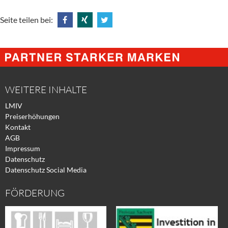
Seite teilen bei:
Share
Share
Tweet
@
@
@
Facebook
Xing
Twitter
WEITERE INHALTE
LMIV
Preiserhöhungen
Kontakt
AGB
Impressum
Datenschutz
Datenschutz Social Media
FÖRDERUNG