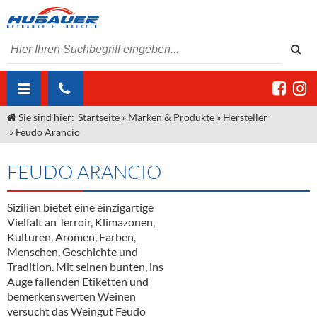
Sie sind hier:
Startseite
»
Marken & Produkte
»
Hersteller
ÜBER UNS
»
Feudo Arancio
AKTUELLES
Jobs
FEUDO ARANCIO
MARKEN & PRODUKTE
Unser Liefergebiet
Angebote Gastronomie & Großhandel
Gastronomie
Sizilien bietet eine einzigartige
DIENSTLEISTUNGEN
Unser Team
Innovation - Die Neue Art des Bierzapfens
Weine & Schaumwein
Vielfalt an Terroir, Klimazonen,
"DroughtMaster"
Großhandel
Kontakt
Sirup
Kommisionskauf & Lieferbedingungen
Kulturen, Aromen, Farben,
Menschen, Geschichte und
Neuigkeiten
Spirituosen
Fremddienstleistungen
Tradition. Mit seinen bunten, ins
Auge fallenden Etiketten und
Termine
Bier
bemerkenswerten Weinen
versucht das Weingut Feudo