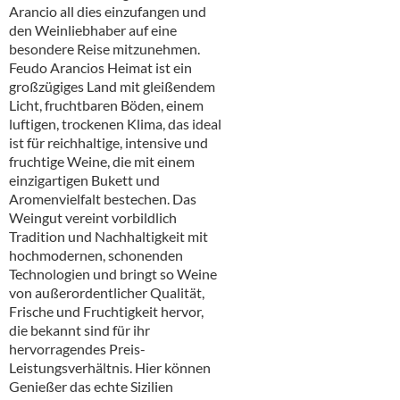
Alkoholfreie Getränke
Arancio all dies einzufangen und
den Weinliebhaber auf eine
Öle & Küchenartikel
besondere Reise mitzunehmen.
Feudo Arancios Heimat ist ein
Kaffee
großzügiges Land mit gleißendem
Licht, fruchtbaren Böden, einem
Barzubehör
luftigen, trockenen Klima, das ideal
ist für reichhaltige, intensive und
Equipment
fruchtige Weine, die mit einem
einzigartigen Bukett und
Verpackung
Aromenvielfalt bestechen. Das
Weingut vereint vorbildlich
Hygieneartikel & Desinfektion
Tradition und Nachhaltigkeit mit
hochmodernen, schonenden
Technologien und bringt so Weine
von außerordentlicher Qualität,
Frische und Fruchtigkeit hervor,
die bekannt sind für ihr
hervorragendes Preis-
Leistungsverhältnis. Hier können
Genießer das echte Sizilien