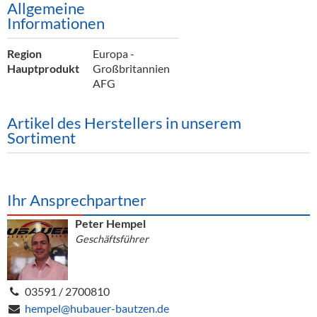
Allgemeine
Alkoholfreie Getränke
Informationen
Öle & Küchenartikel
Region
Europa -
Kaffee
Hauptprodukt
Großbritannien
AFG
Barzubehör
Artikel des Herstellers in unserem
Equipment
Sortiment
Verpackung
Hygieneartikel & Desinfektion
Ihr Ansprechpartner
Peter Hempel
Geschäftsführer
03591 / 2700810
hempel@hubauer-bautzen.de