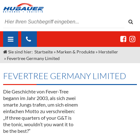
Sie sind hier:
Startseite
»
Marken & Produkte
»
Hersteller
ÜBER UNS
»
Fevertree Germany Limited
AKTUELLES
Jobs
FEVERTREE GERMANY LIMITED
MARKEN & PRODUKTE
Unser Liefergebiet
Angebote Gastronomie & Großhandel
Gastronomie
Die Geschichte von Fever-Tree
DIENSTLEISTUNGEN
Unser Team
Innovation - Die Neue Art des Bierzapfens
Weine & Schaumwein
begann im Jahr 2003, als sich zwei
"DroughtMaster"
Großhandel
Kontakt
Sirup
Kommisionskauf & Lieferbedingungen
smarte Jungs trafen, um sich einem
einfachen Motto zu verschreiben:
Neuigkeiten
Spirituosen
Fremddienstleistungen
„If three quarters of your G&T is
the tonic, wouldn’t you want it to
Termine
Bier
be the best?“