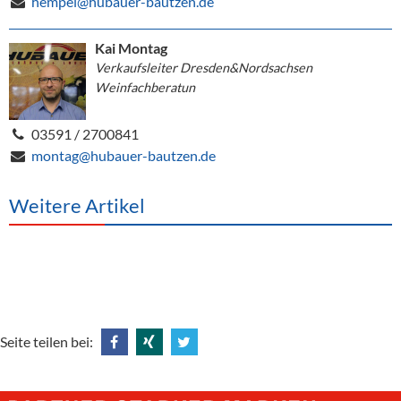
hempel@hubauer-bautzen.de
Kai Montag
Verkaufsleiter Dresden&Nordsachsen
Weinfachberatun
03591 / 2700841
montag@hubauer-bautzen.de
Weitere Artikel
Seite teilen bei:
Share
Share
Tweet
@
@
@