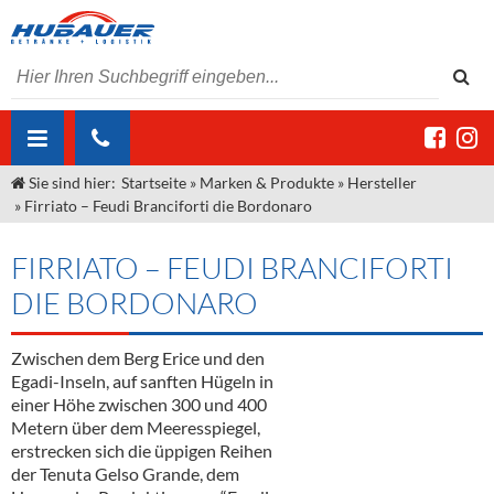
Sie sind hier:
Startseite
»
Marken & Produkte
»
Hersteller
ÜBER UNS
»
Firriato – Feudi Branciforti die Bordonaro
AKTUELLES
Jobs
FIRRIATO – FEUDI BRANCIFORTI
MARKEN & PRODUKTE
Unser Liefergebiet
Angebote Gastronomie & Großhandel
DIE BORDONARO
Gastronomie
DIENSTLEISTUNGEN
Unser Team
Innovation - Die Neue Art des Bierzapfens
Weine & Schaumwein
Zwischen dem Berg Erice und den
"DroughtMaster"
Großhandel
Kontakt
Sirup
Kommisionskauf & Lieferbedingungen
Egadi-Inseln, auf sanften Hügeln in
einer Höhe zwischen 300 und 400
Neuigkeiten
Spirituosen
Fremddienstleistungen
Metern über dem Meeresspiegel,
erstrecken sich die üppigen Reihen
Termine
Bier
der Tenuta Gelso Grande, dem