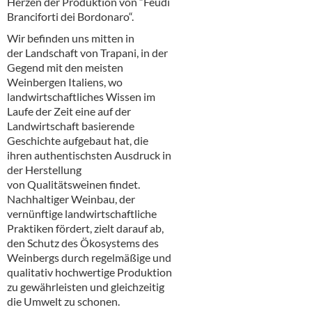
Herzen der Produktion von “Feudi
Alkoholfreie Getränke
Branciforti dei Bordonaro“.
Öle & Küchenartikel
Wir befinden uns mitten in
der Landschaft von Trapani, in der
Kaffee
Gegend mit den meisten
Weinbergen Italiens, wo
Barzubehör
landwirtschaftliches Wissen im
Laufe der Zeit eine auf der
Equipment
Landwirtschaft basierende
Geschichte aufgebaut hat, die
Verpackung
ihren authentischsten Ausdruck in
der Herstellung
Hygieneartikel & Desinfektion
von Qualitätsweinen findet.
Nachhaltiger Weinbau, der
vernünftige landwirtschaftliche
Praktiken fördert, zielt darauf ab,
den Schutz des Ökosystems des
Weinbergs durch regelmäßige und
qualitativ hochwertige Produktion
zu gewährleisten und gleichzeitig
die Umwelt zu schonen.