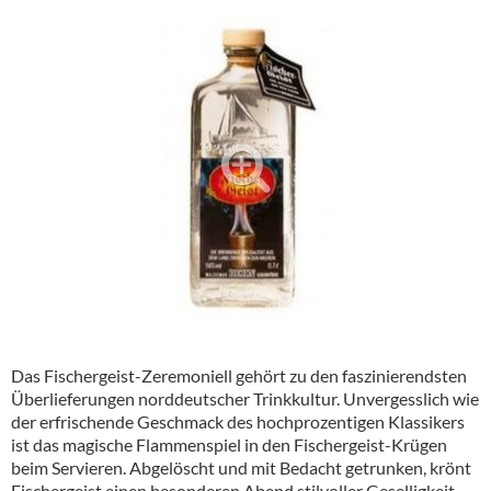
Alkoholfreie Getränke
Öle & Küchenartikel
Kaffee
Barzubehör
Equipment
Verpackung
Hygieneartikel & Desinfektion
Das Fischergeist-Zeremoniell gehört zu den faszinierendsten
Überlieferungen norddeutscher Trinkkultur. Unvergesslich wie
der erfrischende Geschmack des hochprozentigen Klassikers
ist das magische Flammenspiel in den Fischergeist-Krügen
beim Servieren. Abgelöscht und mit Bedacht getrunken, krönt
Fischergeist einen besonderen Abend stilvoller Geselligkeit.