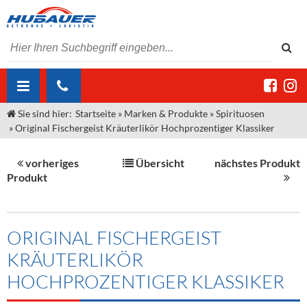
Sie sind hier:
Startseite
»
Marken & Produkte
»
Spirituosen
ÜBER UNS
»
Original Fischergeist Kräuterlikör Hochprozentiger Klassiker
AKTUELLES
Jobs
vorheriges
Übersicht
nächstes Produkt
MARKEN & PRODUKTE
Unser Liefergebiet
Angebote Gastronomie & Großhandel
Produkt
Gastronomie
DIENSTLEISTUNGEN
Unser Team
Innovation - Die Neue Art des Bierzapfens
Weine & Schaumwein
"DroughtMaster"
Großhandel
Kontakt
Sirup
Kommisionskauf & Lieferbedingungen
ORIGINAL FISCHERGEIST
KRÄUTERLIKÖR
Neuigkeiten
Spirituosen
Fremddienstleistungen
HOCHPROZENTIGER KLASSIKER
Termine
Bier