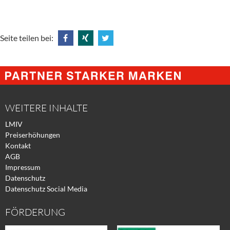
Seite teilen bei:
Share
Share
Tweet
@
@
@
Facebook
Xing
Twitter
WEITERE INHALTE
LMIV
Preiserhöhungen
Kontakt
AGB
Impressum
Datenschutz
Datenschutz Social Media
FÖRDERUNG